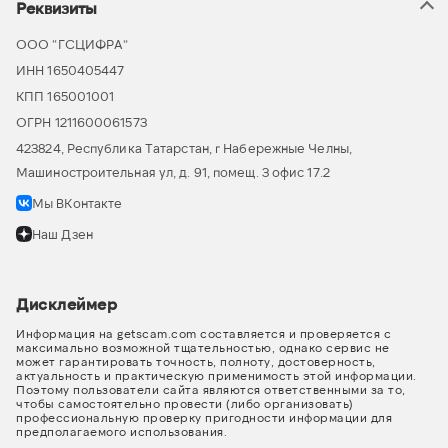
Реквизиты
ООО “ГСЦИФРА”
ИНН 1650405447
КПП 165001001
ОГРН 1211600061573
423824, Республика Татарстан, г Набережные Челны,
Машиностроительная ул, д. 91, помещ. 3 офис 17.2
Мы ВКонтакте
Наш Дзен
Дисклеймер
Информация на getscam.com составляется и проверяется с
максимально возможной тщательностью, однако сервис не
может гарантировать точность, полноту, достоверность,
актуальность и практическую применимость этой информации.
Поэтому пользователи сайта являются ответственными за то,
чтобы самостоятельно провести (либо организовать)
профессиональную проверку пригодности информации для
предполагаемого использования.