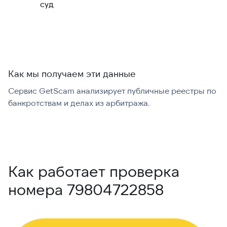
Можно набрать
✓ Да
суд
международно:
Как мы получаем эти данные
Сервис GetScam анализирует публичные реестры по
С
банкротствам и делах из арбитража.
г
В
Как работает проверка
номера 79804722858