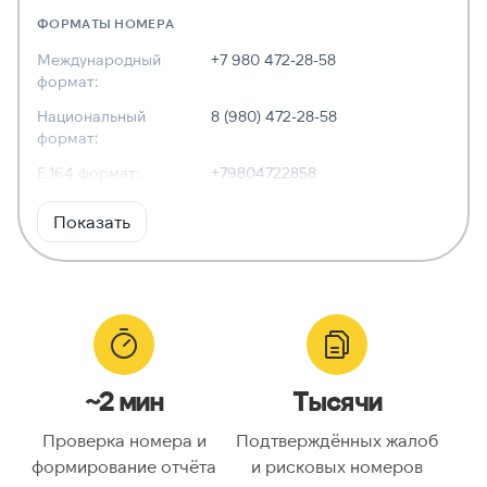
ФОРМАТЫ НОМЕРА
Международный
+7 980 472-28-58
формат:
Национальный
8 (980) 472-28-58
формат:
E.164 формат:
+79804722858
RFC3966
tel:+7-980-472-28-58
Показать
формат:
ХАРАКТЕРИСТИКИ
Тип номера:
Мобильный
Оператор связи:
—
~2 мин
Тысячи
Национальный
9804722858
номер:
Проверка номера и
Подтверждённых жалоб
Код страны:
7
формирование отчёта
и рисковых номеров