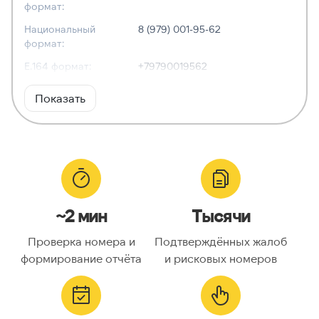
формат:
Национальный
8 (979) 001-95-62
формат:
E.164 формат:
+79790019562
RFC3966
tel:+7-979-001-95-62
Показать
формат:
ХАРАКТЕРИСТИКИ
Тип номера:
Мобильный
Оператор связи:
—
~2 мин
Тысячи
Национальный
9790019562
номер:
Проверка номера и
Подтверждённых жалоб
Код страны:
7
формирование отчёта
и рисковых номеров
ГЕОЛОКАЦИЯ
Географическое
Россия