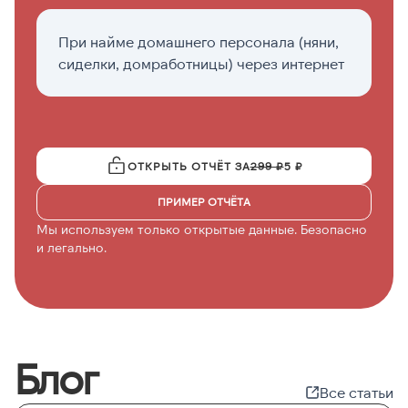
При найме домашнего персонала (няни,
К
сиделки, домработницы) через интернет
д
ОТКРЫТЬ ОТЧЁТ ЗА
299 ₽
5 ₽
ПРИМЕР ОТЧЁТА
Мы используем только открытые данные. Безопасно
и легально.
Блог
Все статьи