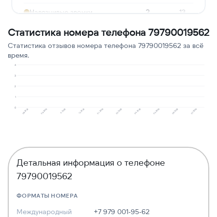
Навязчивые звонки
2
13
Опрос
1
7
Статистика номера телефона 79790019562
Статистика отзывов номера телефона 79790019562 за всё
Подозрение на
1
7
время.
мошенничество
4
Сбор персональных
3
1
7
данных
2
1
0
08.2025
09.2025
11.2025
12.2025
01.2026
02.2026
04.2026
05.2026
06.2026
07.2026
Детальная информация о телефоне
79790019562
ФОРМАТЫ НОМЕРА
Международный
+7 979 001-95-62