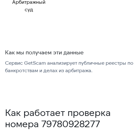
Арбитражный
Можно набрать
✓ Да
суд
международно:
Как мы получаем эти данные
Сервис GetScam анализирует публичные реестры по
С
банкротствам и делах из арбитража.
г
В
Как работает проверка
номера 79780928277