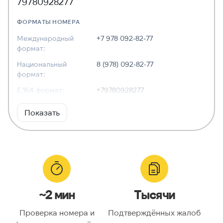
79780928277
ФОРМАТЫ НОМЕРА
Международный
+7 978 092-82-77
формат:
Национальный
8 (978) 092-82-77
формат:
E.164 формат:
+79780928277
RFC3966
tel:+7-978-092-82-77
Показать
формат:
ХАРАКТЕРИСТИКИ
Тип номера:
Мобильный
Оператор связи:
MTS
~2 мин
Тысячи
Национальный
9780928277
номер:
Проверка номера и
Подтверждённых жалоб
Код страны:
7