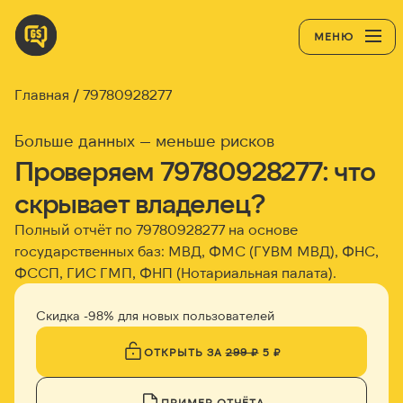
МЕНЮ
Главная
79780928277
Больше данных — меньше рисков
Проверяем 79780928277: что
скрывает владелец?
Полный отчёт по 79780928277 на основе
государственных баз: МВД, ФМС (ГУВМ МВД), ФНС,
ФССП, ГИС ГМП, ФНП (Нотариальная палата).
Скидка -98% для новых пользователей
ОТКРЫТЬ ЗА
299 ₽
5 ₽
ПРИМЕР ОТЧЁТА