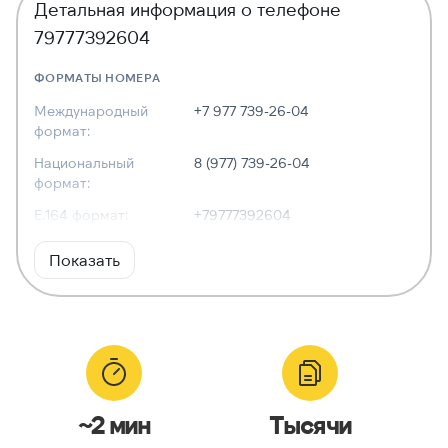
Детальная информация о телефоне
79777392604
ФОРМАТЫ НОМЕРА
Международный
+7 977 739-26-04
формат:
Национальный
8 (977) 739-26-04
формат:
E.164 формат:
+79777392604
RFC3966
tel:+7-977-739-26-04
Показать
формат:
ХАРАКТЕРИСТИКИ
Тип номера:
Мобильный
Оператор связи:
Tele2
~2 мин
Тысячи
Национальный
9777392604
номер: