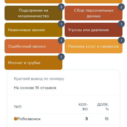
3
2
Подозрение на
Сбор персональных
мошенничество
данных
1
1
Навязчивые звонки
Угрозы или давление
1
1
Ошибочный звонок
Реклама услуг и сервисов
1
Молчат в трубке
Краткий вывод по номеру
На основе 16 отзывов
КОЛ-
ДОЛЯ,
ТИП
ВО
%
Робозвонок
3
19