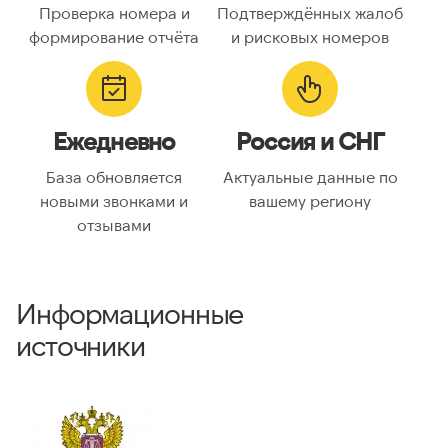
Проверка номера и
Подтверждённых жалоб
Код страны:
7
формирование отчёта
и рисковых номеров
ГЕОЛОКАЦИЯ
Географическое
Россия
Ежедневно
Россия и СНГ
описание:
Часовые пояса:
Asia/Almaty, Asia/Anadyr,
База обновляется
Актуальные данные по
Asia/Aqtobe, Asia/Irkutsk,
новыми звонками и
вашему региону
Asia/Kamchatka,
отзывами
Asia/Krasnoyarsk, Asia/Magadan,
Asia/Novosibirsk, Asia/Omsk,
Asia/Sakhalin, Asia/Vladivostok,
Asia/Yakutsk, Asia/Yekaterinburg,
Информационные
Europe/Bucharest,
Europe/Moscow, Europe/Samara
источники
ВАЛИДАЦИЯ И ТИП
Валидный номер:
✓ Да