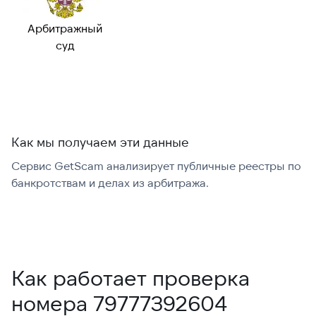
Возможный
—
номер:
Арбитражный
Можно набрать
✓ Да
суд
международно:
Как мы получаем эти данные
Сервис GetScam анализирует публичные реестры по
С
банкротствам и делах из арбитража.
г
В
Как работает проверка
номера 79777392604