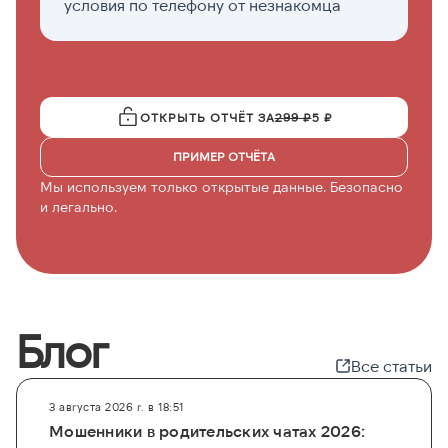
условия по телефону от незнакомца
с
ОТКРЫТЬ ОТЧЁТ ЗА
299 ₽
5 ₽
ПРИМЕР ОТЧЁТА
Мы используем только открытые данные. Безопасно
и легально.
Блог
Все статьи
3 августа 2026 г. в 18:51
Мошенники в родительских чатах 2026: