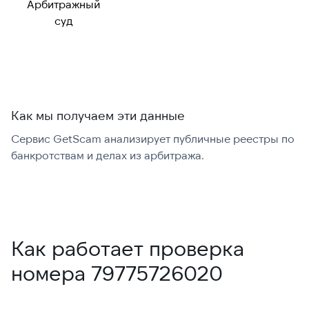
Арбитражный
Можно набрать
✓ Да
суд
международно:
Как мы получаем эти данные
Сервис GetScam анализирует публичные реестры по
С
банкротствам и делах из арбитража.
г
В
Как работает проверка
номера 79775726020