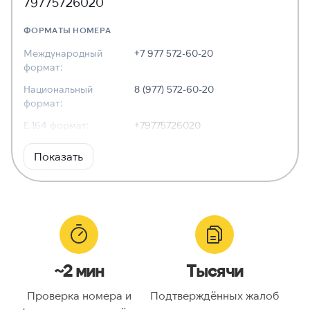
79775726020
ФОРМАТЫ НОМЕРА
Международный
+7 977 572-60-20
формат:
Национальный
8 (977) 572-60-20
формат:
E.164 формат:
+79775726020
RFC3966
tel:+7-977-572-60-20
Показать
формат:
ХАРАКТЕРИСТИКИ
Тип номера:
Мобильный
Оператор связи:
Tele2
~2 мин
Тысячи
Национальный
9775726020
номер:
Проверка номера и
Подтверждённых жалоб
Код страны:
7