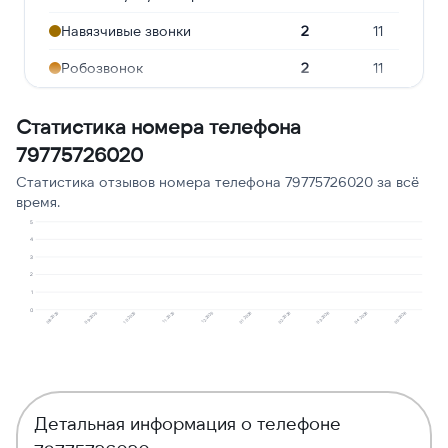
Навязчивые звонки
2
11
Робозвонок
2
11
Предлагают кредит
2
11
Статистика номера телефона
Опрос
2
11
79775726020
Подозрение на
Статистика отзывов номера телефона 79775726020 за всё
1
6
мошенничество
время.
5
Ошибочный звонок
1
6
4
3
Угрозы или давление
1
6
2
1
0
08.2025
09.2025
10.2025
11.2025
12.2025
01.2026
02.2026
03.2026
04.2026
05.2026
Детальная информация о телефоне