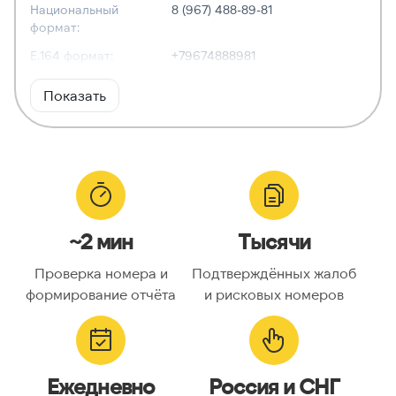
Национальный
8 (967) 488-89-81
формат:
E.164 формат:
+79674888981
RFC3966
tel:+7-967-488-89-81
Показать
формат:
ХАРАКТЕРИСТИКИ
Тип номера:
Мобильный
Оператор связи:
Билайн
~2 мин
Тысячи
Национальный
9674888981
номер:
Проверка номера и
Подтверждённых жалоб
Код страны:
7
формирование отчёта
и рисковых номеров
ГЕОЛОКАЦИЯ
Географическое
Россия
Ежедневно
Россия и СНГ
описание: