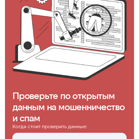
Проверьте по открытым
данным на мошенничество
и спам
Когда стоит проверить данные: