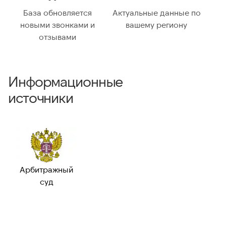
Часовые пояса:
Asia/Almaty, Asia/Anadyr,
База обновляется
Актуальные данные по
Asia/Aqtobe, Asia/Irkutsk,
новыми звонками и
вашему региону
Asia/Kamchatka,
отзывами
Asia/Krasnoyarsk, Asia/Magadan,
Asia/Novosibirsk, Asia/Omsk,
Asia/Sakhalin, Asia/Vladivostok,
Asia/Yakutsk, Asia/Yekaterinburg,
Информационные
Europe/Bucharest,
Europe/Moscow, Europe/Samara
источники
ВАЛИДАЦИЯ И ТИП
Валидный номер:
✓ Да
Возможный
—
номер:
Арбитражный
Можно набрать
✓ Да
суд
международно: