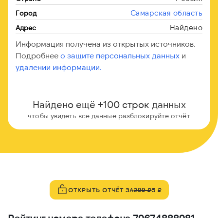
Самарская область
Город
Найдено
Адрес
Информация получена из открытых источников.
Подробнее
о защите персональных данных
и
удалении информации.
Найдено ещё +100 строк данных
чтобы увидеть все данные разблокируйте отчёт
ОТКРЫТЬ ОТЧЁТ ЗА
299 ₽
5 ₽