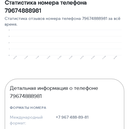
Статистика номера телефона
данных
79674888981
Ошибочный звонок
1
6
Статистика отзывов номера телефона 79674888981 за всё
время.
4
3
2
1
0
09.2025
10.2025
11.2025
12.2025
01.2026
02.2026
03.2026
04.2026
07.2026
08.2026
Детальная информация о телефоне
79674888981
ФОРМАТЫ НОМЕРА
Международный
+7 967 488-89-81
формат: