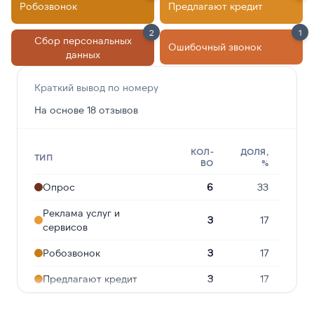
Робозвонок
Предлагают кредит
2
1
Сбор персональных
Ошибочный звонок
данных
Краткий вывод по номеру
На основе 18 отзывов
КОЛ-
ДОЛЯ,
ТИП
ВО
%
Опрос
6
33
Реклама услуг и
3
17
сервисов
Робозвонок
3
17
Предлагают кредит
3
17
Сбор персональных
2
11