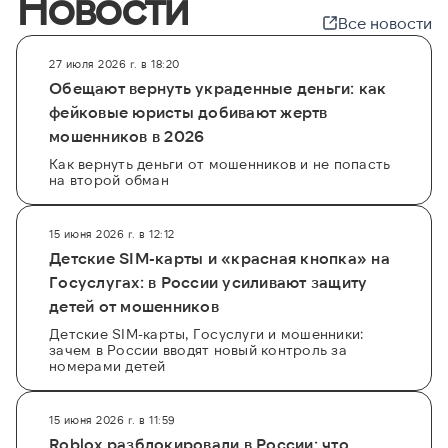
Новости
Все новости
27 июля 2026 г. в 18:20
Обещают вернуть украденные деньги: как
фейковые юристы добивают жертв
мошенников в 2026
Как вернуть деньги от мошенников и не попасть
на второй обман
15 июня 2026 г. в 12:12
Детские SIM-карты и «красная кнопка» на
Госуслугах: в России усиливают защиту
детей от мошенников
Детские SIM-карты, Госуслуги и мошенники:
зачем в России вводят новый контроль за
номерами детей
15 июня 2026 г. в 11:59
Roblox разблокировали в России: что