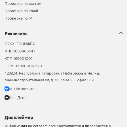
Проверка по долгам
Проверка по email
Проверка по IP
Реквизиты
ООО “ГСЦИФРА”
ИНН 1650405447
КПП 165001001
ОГРН 1211600061573
423824, Республика Татарстан, г Набережные Челны,
Машиностроительная ул, д. 91, помещ. 3 офис 17.2
Мы ВКонтакте
Наш Дзен
Дисклеймер
Информация на getscam.com составляется и проверяется с