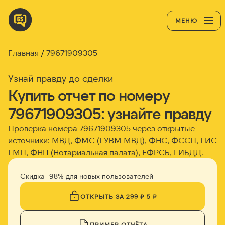
МЕНЮ
Главная
79671909305
Узнай правду до сделки
Купить отчет по номеру
79671909305: узнайте правду
Проверка номера 79671909305 через открытые
источники: МВД, ФМС (ГУВМ МВД), ФНС, ФССП, ГИС
ГМП, ФНП (Нотариальная палата), ЕФРСБ, ГИБДД.
Скидка -98% для новых пользователей
ОТКРЫТЬ ЗА
299 ₽
5 ₽
ПРИМЕР ОТЧЁТА