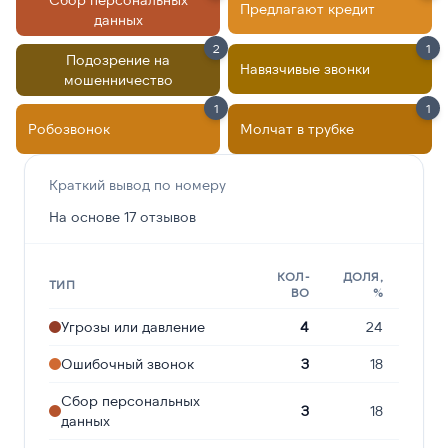
Предлагают кредит
данных
2
1
Подозрение на
Навязчивые звонки
мошенничество
1
1
Робозвонок
Молчат в трубке
Краткий вывод по номеру
На основе 17 отзывов
КОЛ-
ДОЛЯ,
ТИП
ВО
%
Угрозы или давление
4
24
Ошибочный звонок
3
18
Сбор персональных
3
18
данных