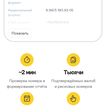
формат:
Национальный
8 (967) 190-93-05
формат:
E.164 формат:
+79671909305
RFC3966
tel:+7-967-190-93-05
Показать
формат:
ХАРАКТЕРИСТИКИ
Тип номера:
Мобильный
Оператор связи:
Билайн
~2 мин
Тысячи
Национальный
9671909305
номер:
Проверка номера и
Подтверждённых жалоб
Код страны:
7
формирование отчёта
и рисковых номеров
ГЕОЛОКАЦИЯ
Географическое
Россия