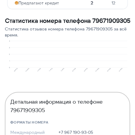
Предлагают кредит
2
12
Подозрение на
2
12
Статистика номера телефона 79671909305
мошенничество
Статистика отзывов номера телефона 79671909305 за всё
Навязчивые звонки
1
6
время.
Робозвонок
1
6
4
3
Молчат в трубке
1
6
2
1
0
08.2025
09.2025
10.2025
11.2025
12.2025
02.2026
03.2026
04.2026
05.2026
07.2026
Детальная информация о телефоне
79671909305
ФОРМАТЫ НОМЕРА
Международный
+7 967 190-93-05