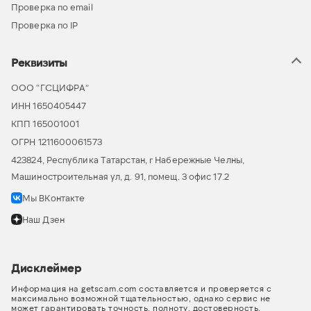
Проверка по email
Проверка по IP
Реквизиты
ООО “ГСЦИФРА”
ИНН 1650405447
КПП 165001001
ОГРН 1211600061573
423824, Республика Татарстан, г Набережные Челны,
Машиностроительная ул, д. 91, помещ. 3 офис 17.2
Мы ВКонтакте
Наш Дзен
Дисклеймер
Информация на getscam.com составляется и проверяется с
максимально возможной тщательностью, однако сервис не
может гарантировать точность, полноту, достоверность,