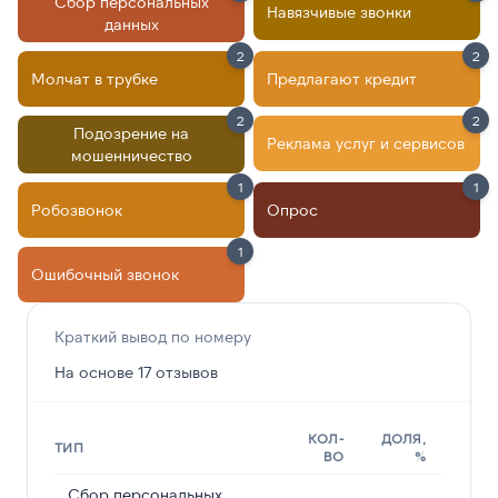
Сбор персональных
Навязчивые звонки
данных
2
2
Молчат в трубке
Предлагают кредит
2
2
Подозрение на
Реклама услуг и сервисов
мошенничество
1
1
Робозвонок
Опрос
1
Ошибочный звонок
Краткий вывод по номеру
На основе 17 отзывов
КОЛ-
ДОЛЯ,
ТИП
ВО
%
Сбор персональных