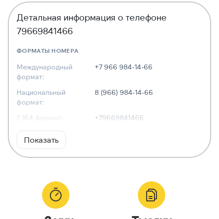
Детальная информация о телефоне
79669841466
ФОРМАТЫ НОМЕРА
Международный
+7 966 984-14-66
формат:
Национальный
8 (966) 984-14-66
формат:
E.164 формат:
+79669841466
RFC3966
tel:+7-966-984-14-66
Показать
формат:
ХАРАКТЕРИСТИКИ
Тип номера:
Мобильный
Оператор связи:
Билайн