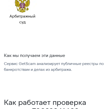
Валидный номер:
✓ Да
Возможный
—
номер:
Арбитражный
Можно набрать
✓ Да
суд
международно:
Как мы получаем эти данные
Сервис GetScam анализирует публичные реестры по
С
банкротствам и делах из арбитража.
г
В
Как работает проверка