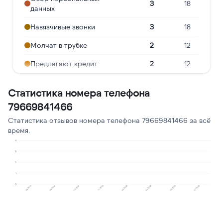
3
18
данных
Навязчивые звонки
3
18
Молчат в трубке
2
12
Предлагают кредит
2
12
Подозрение на
2
12
Статистика номера телефона
мошенничество
79669841466
Реклама услуг и сервисов
2
12
Статистика отзывов номера телефона 79669841466 за всё
Робозвонок
1
6
время.
4
Опрос
1
6
3
2
Ошибочный звонок
1
6
1
0
08.2025
09.2025
10.2025
11.2025
03.2026
04.2026
05.2026
07.2026