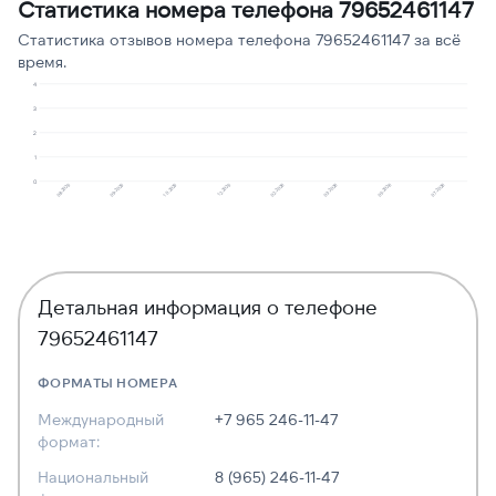
Статистика номера телефона 79652461147
Молчат в трубке
1
11
Статистика отзывов номера телефона 79652461147 за всё
Предлагают кредит
1
11
время.
4
3
2
1
0
08.2025
09.2025
10.2025
12.2025
02.2026
03.2026
05.2026
07.2026
Детальная информация о телефоне
79652461147
ФОРМАТЫ НОМЕРА
Международный
+7 965 246-11-47
формат:
Национальный
8 (965) 246-11-47