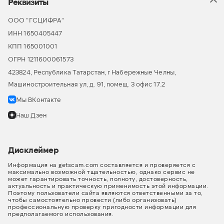
Реквизиты
ООО “ГСЦИФРА”
ИНН 1650405447
КПП 165001001
ОГРН 1211600061573
423824, Республика Татарстан, г Набережные Челны,
Машиностроительная ул, д. 91, помещ. 3 офис 17.2
Мы ВКонтакте
Наш Дзен
Дисклеймер
Информация на getscam.com составляется и проверяется с
максимально возможной тщательностью, однако сервис не
может гарантировать точность, полноту, достоверность,
актуальность и практическую применимость этой информации.
Поэтому пользователи сайта являются ответственными за то,
чтобы самостоятельно провести (либо организовать)
профессиональную проверку пригодности информации для
предполагаемого использования.