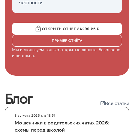
честности
с
ОТКРЫТЬ ОТЧЁТ ЗА
299 ₽
5 ₽
ПРИМЕР ОТЧЁТА
Мы используем только открытые данные. Безопасно
и легально.
Блог
Все статьи
3 августа 2026 г. в 18:51
Мошенники в родительских чатах 2026:
схемы перед школой