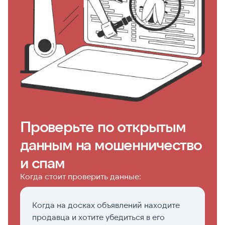
Проверьте по открытым
данным на мошенничество
и спам
Когда стоит проверить данные:
Когда на досках объявлений находите
Е
продавца и хотите убедиться в его
п