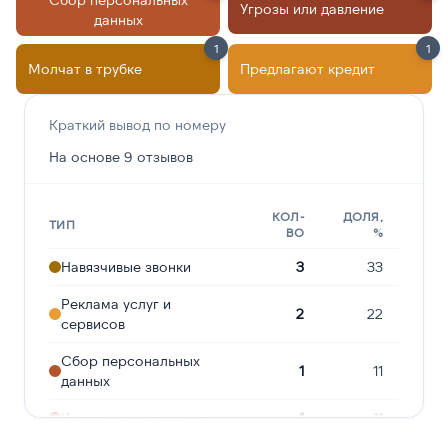
Угрозы или давление
данных
1
1
Молчат в трубке
Предлагают кредит
Краткий вывод по номеру
На основе 9 отзывов
КОЛ-
ДОЛЯ,
ТИП
ВО
%
Навязчивые звонки
3
33
Реклама услуг и
2
22
сервисов
Сбор персональных
1
11
данных
Угрозы или давление
1
11