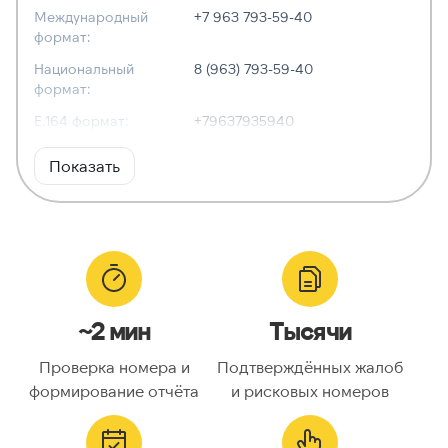
Международный
+7 963 793-59-40
формат:
Национальный
8 (963) 793-59-40
формат:
E.164 формат:
+79637935940
RFC3966
tel:+7-963-793-59-40
Показать
формат:
ХАРАКТЕРИСТИКИ
Тип номера:
Мобильный
Оператор связи:
Билайн
~2 мин
Тысячи
Национальный
9637935940
номер:
Проверка номера и
Подтверждённых жалоб
Код страны:
7
формирование отчёта
и рисковых номеров
ГЕОЛОКАЦИЯ