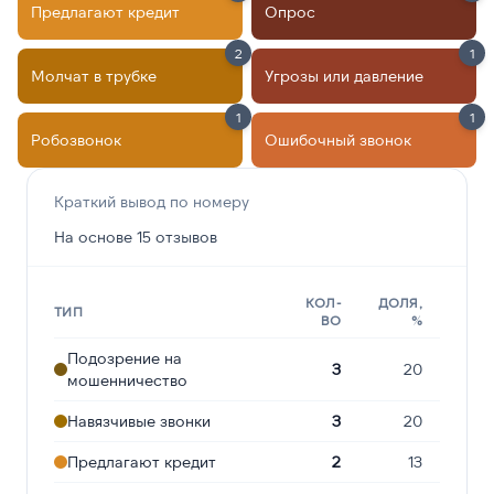
Предлагают кредит
Опрос
2
1
Молчат в трубке
Угрозы или давление
1
1
Робозвонок
Ошибочный звонок
Краткий вывод по номеру
На основе 15 отзывов
КОЛ-
ДОЛЯ,
ТИП
ВО
%
Подозрение на
3
20
мошенничество
Навязчивые звонки
3
20
Предлагают кредит
2
13