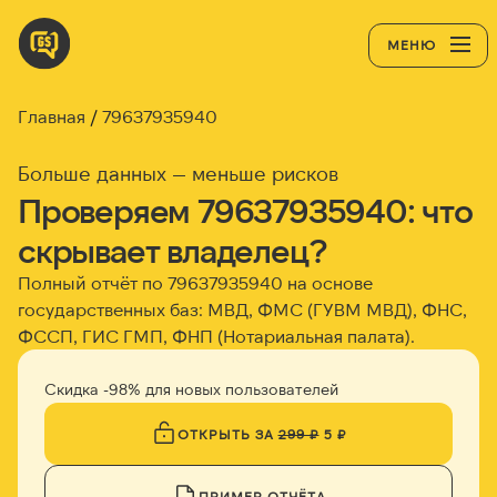
МЕНЮ
Главная
79637935940
Больше данных — меньше рисков
Проверяем 79637935940: что
скрывает владелец?
Полный отчёт по 79637935940 на основе
государственных баз: МВД, ФМС (ГУВМ МВД), ФНС,
ФССП, ГИС ГМП, ФНП (Нотариальная палата).
Скидка -98% для новых пользователей
ОТКРЫТЬ ЗА
299 ₽
5 ₽
ПРИМЕР ОТЧЁТА