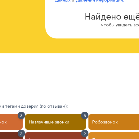
Найдено ещё
чтобы увидеть вс
 тегами доверия (по отзывам):
3
3
нок
Навязчивые звонки
Робозвонок
2
2