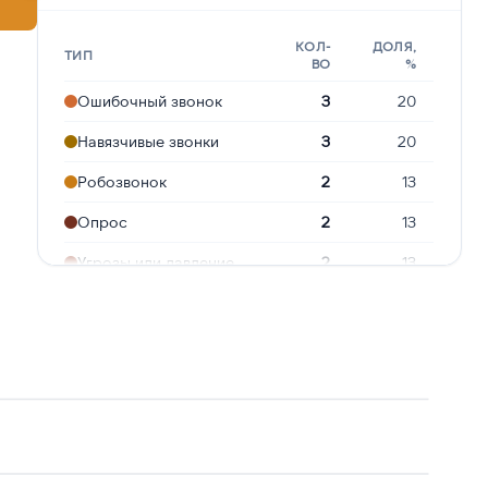
КОЛ-
ДОЛЯ,
ТИП
ВО
%
Ошибочный звонок
3
20
Навязчивые звонки
3
20
Робозвонок
2
13
Опрос
2
13
Угрозы или давление
2
13
Предлагают кредит
2
13
Реклама услуг и
1
7
сервисов