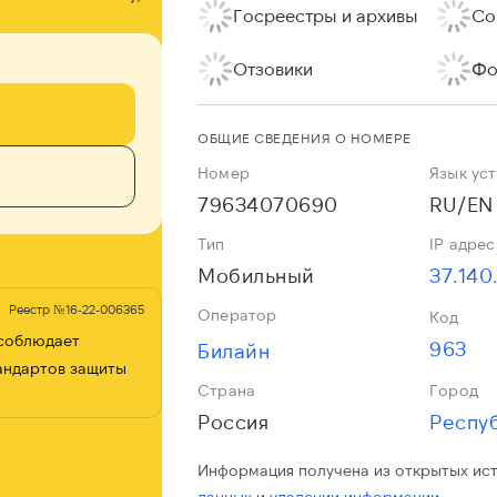
Госреестры и архивы
Со
Отзовики
Фо
ОБЩИЕ СВЕДЕНИЯ О НОМЕРЕ
Номер
Язык ус
79634070690
RU/EN
Тип
IP адрес
Мобильный
37.140
Реестр №16-22-006365
Оператор
Код
 соблюдает
963
Билайн
андартов защиты
Страна
Город
Россия
Респу
Информация получена из открытых ис
данных
и
удалении информации.