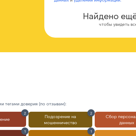
Найдено ещё
чтобы увидеть вс
 тегами доверия (по отзывам):
2
2
Подозрение на
Сбор персона
ление
мошенничество
данных
1
1