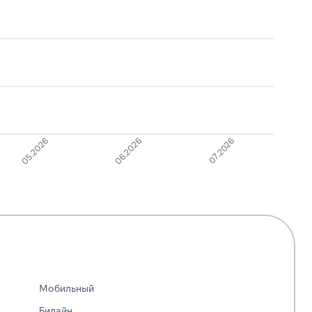
Ошибочный звонок
1
8
Реклама услуг и
1
8
сервисов
07.2026
06.2026
05.2026
Мобильный
Билайн