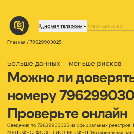
НОМЕР ТЕЛЕФОНА
Главная
79629903025
Больше данных — меньше рисков
Можно ли доверят
номеру 79629903
Проверьте онлайн
Сведения по 79629903025 из официальных реестров
МВД), ФНС, ФССП, ГИС ГМП, ФНП (Нотариальная пала