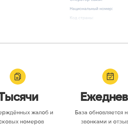
Национальный номер:
Код страны:
ВАЛИДАЦИЯ И ТИП
Валидный номер:
yr, Asia/Aqtobe, Asia/Irkutsk,
Возможный номер:
/Krasnoyarsk, Asia/Magadan,
Можно набрать международн
/Omsk, Asia/Sakhalin,
/Yakutsk, Asia/Yekaterinburg,
urope/Moscow, Europe/Samara
Тысячи
Ежеднев
ерждённых жалоб и
База обновляется 
сковых номеров
звонками и отзы