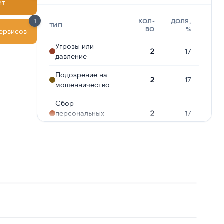
ит
1
КОЛ-
ДОЛЯ,
ТИП
ВО
%
сервисов
Угрозы или
2
17
давление
Подозрение на
2
17
мошенничество
Сбор
персональных
2
17
данных
Опрос
1
8
Молчат в трубке
1
8
Предлагают
1
8
кредит
Навязчивые звонки
1
8