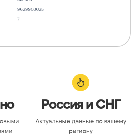
9629903025
7
✓ Да
—
о:
✓ Да
но
Россия и СНГ
новыми
Актуальные данные по вашему
вами
региону