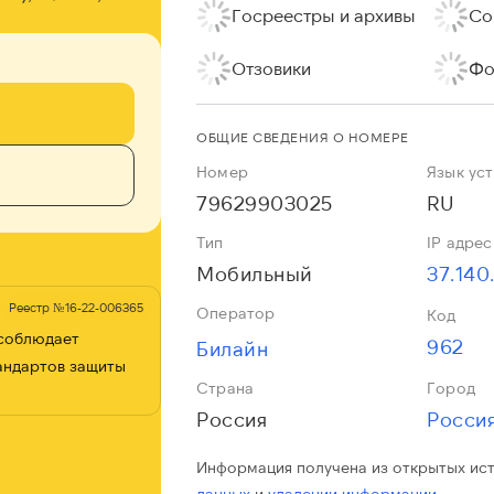
Госреестры и архивы
Со
Отзовики
Фо
ОБЩИЕ СВЕДЕНИЯ О НОМЕРЕ
Номер
Язык ус
79629903025
RU
Тип
IP адрес
Мобильный
37.140
Реестр №16-22-006365
Оператор
Код
 соблюдает
962
Билайн
андартов защиты
Страна
Город
Россия
Росси
Информация получена из открытых ис
данных
и
удалении информации.