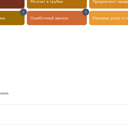
Молчат в трубке
Предлагают кред
1
1
нки
Ошибочный звонок
Реклама услуг и 
ремя.