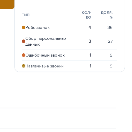
КОЛ-
ДОЛЯ,
ТИП
ВО
%
Робозвонок
4
36
Сбор персональных
3
27
данных
Ошибочный звонок
1
9
Навязчивые звонки
1
9
Предлагают кредит
1
9
Молчат в трубке
1
9