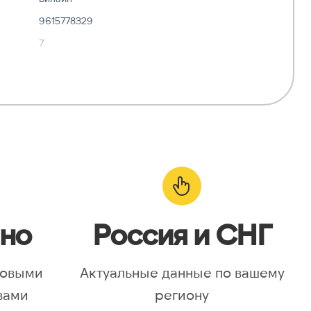
9615778329
7
✓ Да
—
о:
✓ Да
но
Россия и СНГ
новыми
Актуальные данные по вашему
вами
региону