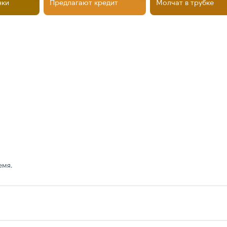
нки
Предлагают кредит
Молчат в трубке
емя.