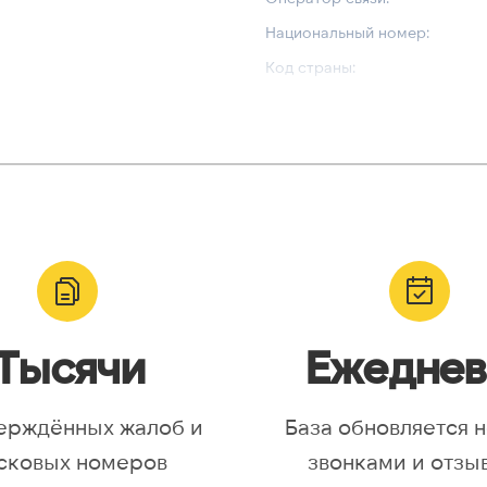
Национальный номер:
Код страны:
ВАЛИДАЦИЯ И ТИП
Валидный номер:
yr, Asia/Aqtobe, Asia/Irkutsk,
Возможный номер:
/Krasnoyarsk, Asia/Magadan,
Можно набрать международн
/Omsk, Asia/Sakhalin,
/Yakutsk, Asia/Yekaterinburg,
urope/Moscow, Europe/Samara
Тысячи
Ежеднев
ерждённых жалоб и
База обновляется 
сковых номеров
звонками и отзы