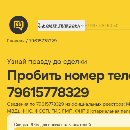
НОМЕР ТЕЛЕФОНА
Главная
79615778329
Узнай правду до сделки
Пробить номер те
79615778329
Сведения по 79615778329 из официальных реестров:
МВД), ФНС, ФССП, ГИС ГМП, ФНП (Нотариальная пала
Скидка -98% для новых пользователей