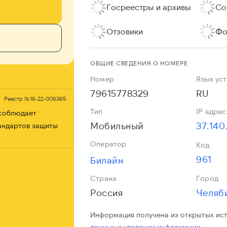
Госреестры и архивы
Со
Отзовики
Фо
ОБЩИЕ СВЕДЕНИЯ О НОМЕРЕ
Номер
Язык ус
79615778329
RU
Реестр №16-22-006365
Тип
IP адрес
 соблюдает
Мобильный
37.140
андартов защиты
Оператор
Код
961
Билайн
Страна
Город
Россия
Челяб
Информация получена из открытых ис
данных
и
удалении информации.