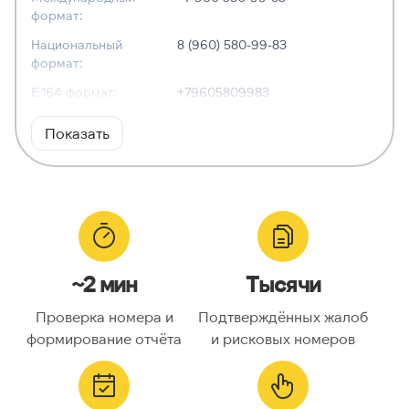
формат:
Национальный
8 (960) 580-99-83
формат:
E.164 формат:
+79605809983
RFC3966
tel:+7-960-580-99-83
Показать
формат:
ХАРАКТЕРИСТИКИ
Тип номера:
Мобильный
Оператор связи:
Билайн
~2 мин
Тысячи
Национальный
9605809983
номер:
Проверка номера и
Подтверждённых жалоб
Код страны:
7
формирование отчёта
и рисковых номеров
ГЕОЛОКАЦИЯ