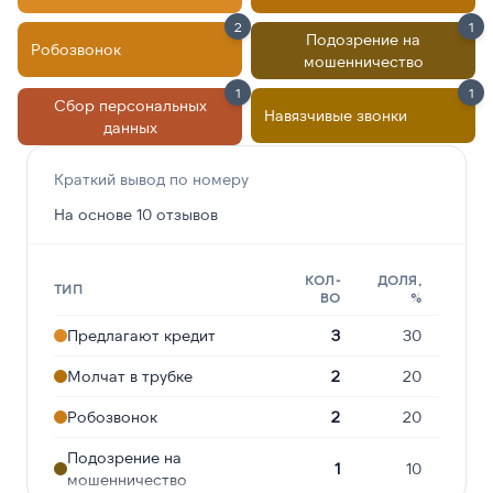
2
1
Подозрение на
Робозвонок
мошенничество
1
1
Сбор персональных
Навязчивые звонки
данных
Краткий вывод по номеру
На основе 10 отзывов
КОЛ-
ДОЛЯ,
ТИП
ВО
%
Предлагают кредит
3
30
Молчат в трубке
2
20
Робозвонок
2
20
Подозрение на
1
10
мошенничество