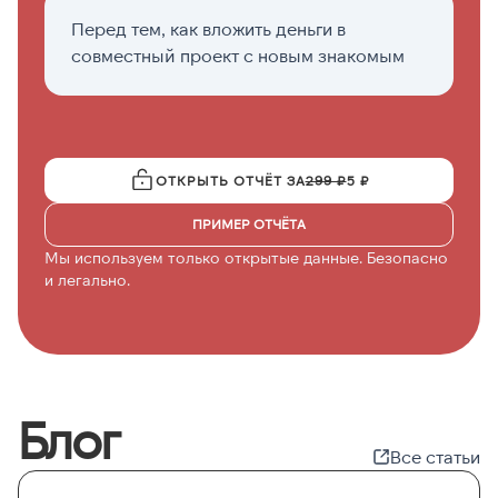
Перед тем, как вложить деньги в
Е
совместный проект с новым знакомым
н
ОТКРЫТЬ ОТЧЁТ ЗА
299 ₽
5 ₽
ПРИМЕР ОТЧЁТА
Мы используем только открытые данные. Безопасно
и легально.
Блог
Все статьи