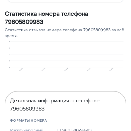
Сбор персональных
1
10
Статистика номера телефона
данных
79605809983
Навязчивые звонки
1
10
Статистика отзывов номера телефона 79605809983 за всё
время.
4
3
2
1
0
09.2025
10.2025
01.2026
05.2026
06.2026
Детальная информация о телефоне
79605809983
ФОРМАТЫ НОМЕРА
Международный
+7 960 580-99-83