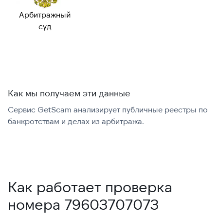
номер:
Арбитражный
Можно набрать
✓ Да
суд
международно:
Как мы получаем эти данные
Сервис GetScam анализирует публичные реестры по
С
банкротствам и делах из арбитража.
г
В
Как работает проверка
номера 79603707073