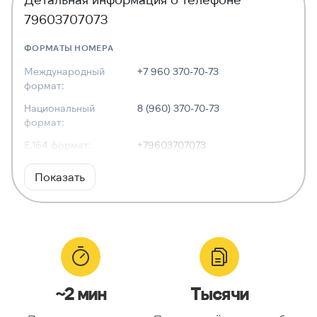
79603707073
ФОРМАТЫ НОМЕРА
Международный
+7 960 370-70-73
формат:
Национальный
8 (960) 370-70-73
формат:
E.164 формат:
+79603707073
RFC3966
tel:+7-960-370-70-73
Показать
формат:
ХАРАКТЕРИСТИКИ
Тип номера:
Мобильный
Оператор связи:
Билайн
~2 мин
Тысячи
Национальный
9603707073
номер: