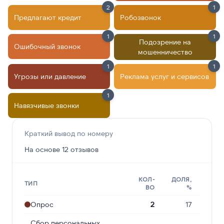
2
1
Предлагают кредит
Робозвонок
1
1
Подозрение на
Ошибочный звонок
мошенничество
1
1
Угрозы или давление
Реклама услуг и сервисов
1
Навязчивые звонки
Краткий вывод по номеру
На основе 12 отзывов
КОЛ-
ДОЛЯ,
ТИП
ВО
%
Опрос
2
17
Сбор персональных