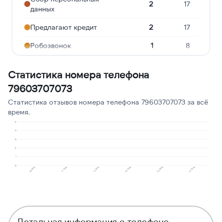
2
17
данных
Предлагают кредит
2
17
Робозвонок
1
8
Ошибочный звонок
1
8
Статистика номера телефона
Подозрение на
79603707073
1
8
мошенничество
Статистика отзывов номера телефона 79603707073 за всё
Угрозы или давление
1
8
время.
5
Реклама услуг и сервисов
1
8
4
3
Навязчивые звонки
1
8
2
1
0
08.2025
03.2026
12.2025
07.2026
11.2025
06.2026
Детальная информация о телефоне