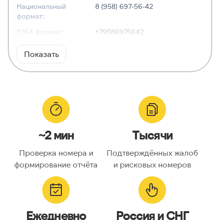
Национальный
8 (958) 697-56-42
формат:
E.164 формат:
+79586975642
RFC3966
tel:+7-958-697-56-42
Показать
формат:
ХАРАКТЕРИСТИКИ
Тип номера:
Мобильный
Оператор связи:
—
~2 мин
Тысячи
Национальный
9586975642
номер:
Проверка номера и
Подтверждённых жалоб
Код страны:
7
формирование отчёта
и рисковых номеров
ГЕОЛОКАЦИЯ
Географическое
Россия
Ежедневно
Россия и СНГ
описание: