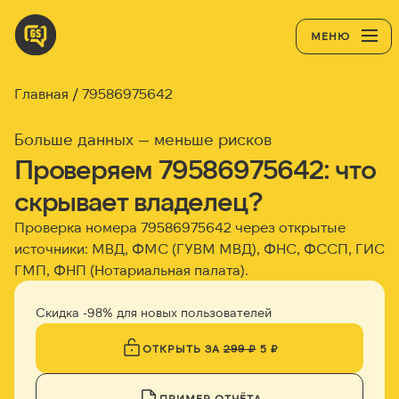
МЕНЮ
Главная
79586975642
Больше данных — меньше рисков
Проверяем 79586975642: что
скрывает владелец?
Проверка номера 79586975642 через открытые
источники: МВД, ФМС (ГУВМ МВД), ФНС, ФССП, ГИС
ГМП, ФНП (Нотариальная палата).
Скидка -98% для новых пользователей
ОТКРЫТЬ ЗА
299 ₽
5 ₽
ПРИМЕР ОТЧЁТА