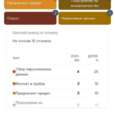
Подозрение на
Предлагают кредит
мошенничество
2
2
Опрос
Навязчивые звонки
Краткий вывод по номеру
На основе 16 отзывов
КОЛ-
ДОЛЯ,
ТИП
ВО
%
Сбор персональных
4
25
данных
Молчат в трубке
3
19
Предлагают кредит
3
19
Подозрение на
2
13
мошенничество