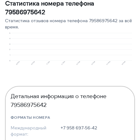
Статистика номера телефона
Опрос
2
13
79586975642
Навязчивые звонки
2
13
Статистика отзывов номера телефона 79586975642 за всё
время.
5
4
3
2
1
0
08.2025
09.2025
12.2025
01.2026
02.2026
03.2026
04.2026
06.2026
Детальная информация о телефоне
79586975642
ФОРМАТЫ НОМЕРА
Международный
+7 958 697-56-42
формат: