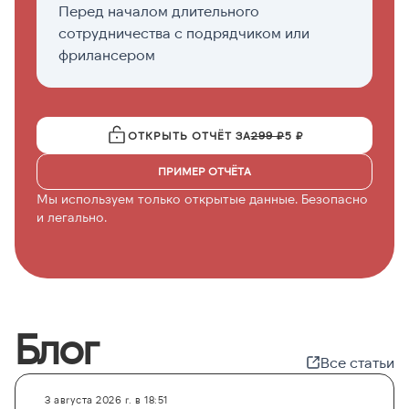
Перед началом длительного
Е
сотрудничества с подрядчиком или
с
фрилансером
р
ОТКРЫТЬ ОТЧЁТ ЗА
299 ₽
5 ₽
ПРИМЕР ОТЧЁТА
Мы используем только открытые данные. Безопасно
и легально.
Блог
Все статьи
3 августа 2026 г. в 18:51