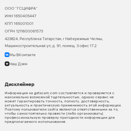
ООО “ГСЦИФРА”
ИНН 1650405447
КПП 165001001
ОГРН 1211600061573
423824, Республика Татарстан, г Набережные Челны,
Машиностроительная ул, д. 91, помещ. 3 офис 17.2
Мы ВКонтакте
Наш Дзен
Дисклеймер
Информация на getscam.com составляется и проверяется с
максимально возможной тщательностью, однако сервис не
может гарантировать точность, полноту, достоверность,
актуальность и практическую применимость этой информации.
Поэтому пользователи сайта являются ответственными за то,
чтобы самостоятельно провести (либо организовать)
профессиональную проверку пригодности информации для
предполагаемого использования.