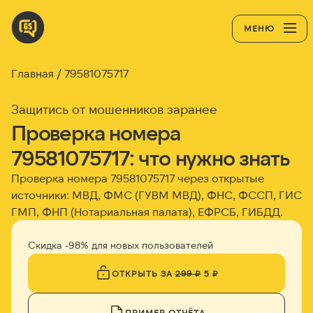
МЕНЮ
Главная
79581075717
Защитись от мошенников заранее
Проверка номера
79581075717: что нужно знать
Проверка номера 79581075717 через открытые
источники: МВД, ФМС (ГУВМ МВД), ФНС, ФССП, ГИС
ГМП, ФНП (Нотариальная палата), ЕФРСБ, ГИБДД.
Скидка -98% для новых пользователей
ОТКРЫТЬ ЗА
299 ₽
5 ₽
ПРИМЕР ОТЧЁТА