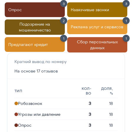
3
3
Опрос
Навязчивые звонки
2
1
Подозрение на
Реклама услуг и сервисов
мошенничество
1
1
Сбор персональных
Предлагают кредит
данных
Краткий вывод по номеру
На основе 17 отзывов
КОЛ-
ДОЛЯ,
ТИП
ВО
%
Робозвонок
3
18
Угрозы или давление
3
18
Опрос
3
18