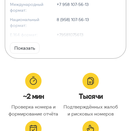
Международный
+7 958 107-56-13
формат:
Национальный
8 (958) 107-56-13
формат:
E.164 формат:
+79581075613
RFC3966
tel:+7-958-107-56-13
Показать
формат:
ХАРАКТЕРИСТИКИ
Тип номера:
Мобильный
Оператор связи:
Tele2
~2 мин
Тысячи
Национальный
9581075613
номер:
Проверка номера и
Подтверждённых жалоб
Код страны:
7
формирование отчёта
и рисковых номеров
ГЕОЛОКАЦИЯ