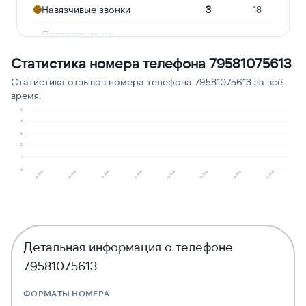
Навязчивые звонки
3
18
Подозрение на
2
12
мошенничество
Статистика номера телефона 79581075613
Реклама услуг и сервисов
1
6
Статистика отзывов номера телефона 79581075613 за всё
время.
Предлагают кредит
1
6
5
Сбор персональных
4
1
6
3
данных
2
1
0
08.2025
09.2025
12.2025
01.2026
02.2026
05.2026
06.2026
07.2026
Детальная информация о телефоне
79581075613
ФОРМАТЫ НОМЕРА