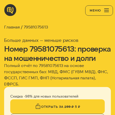
МЕНЮ
Главная
79581075613
Больше данных — меньше рисков
Номер 79581075613: проверка
на мошенничество и долги
Полный отчёт по 79581075613 на основе
государственных баз: МВД, ФМС (ГУВМ МВД), ФНС,
ФССП, ГИС ГМП, ФНП (Нотариальная палата),
ЕФРСБ.
Скидка -98% для новых пользователей
ОТКРЫТЬ ЗА
299 ₽
5 ₽