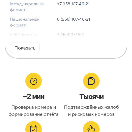
Международный
+7 958 107-46-21
формат:
Национальный
8 (958) 107-46-21
формат:
E.164 формат:
+79581074621
RFC3966
tel:+7-958-107-46-21
Показать
формат:
ХАРАКТЕРИСТИКИ
Тип номера:
Мобильный
Оператор связи:
Tele2
~2 мин
Тысячи
Национальный
9581074621
номер:
Проверка номера и
Подтверждённых жалоб
Код страны:
7
формирование отчёта
и рисковых номеров
ГЕОЛОКАЦИЯ