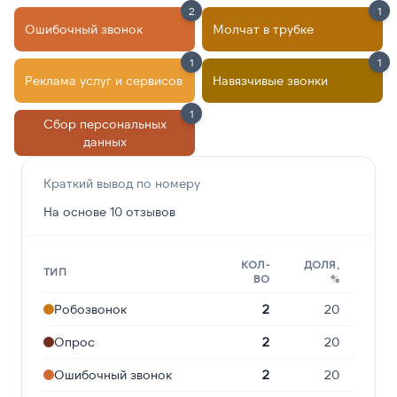
2
1
Ошибочный звонок
Молчат в трубке
1
1
Реклама услуг и сервисов
Навязчивые звонки
1
Сбор персональных
данных
Краткий вывод по номеру
На основе 10 отзывов
КОЛ-
ДОЛЯ,
ТИП
ВО
%
Робозвонок
2
20
Опрос
2
20
Ошибочный звонок
2
20