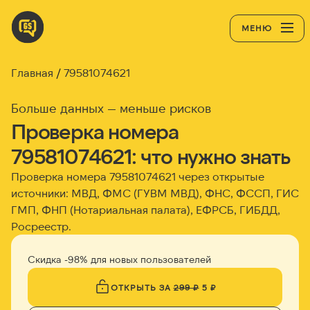
МЕНЮ
Главная
79581074621
Больше данных — меньше рисков
Проверка номера
79581074621: что нужно знать
Проверка номера 79581074621 через открытые
источники: МВД, ФМС (ГУВМ МВД), ФНС, ФССП, ГИС
ГМП, ФНП (Нотариальная палата), ЕФРСБ, ГИБДД,
Росреестр.
Скидка -98% для новых пользователей
ОТКРЫТЬ ЗА
299 ₽
5 ₽