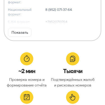
формат:
Национальный
8 (952) 071-37-64
формат:
E.164 формат:
+79520713764
RFC3966
tel:+7-952-071-37-64
Показать
формат:
ХАРАКТЕРИСТИКИ
Тип номера:
Мобильный
Оператор связи:
Tele2
~2 мин
Тысячи
Национальный
9520713764
номер:
Проверка номера и
Подтверждённых жалоб
Код страны:
7
формирование отчёта
и рисковых номеров
ГЕОЛОКАЦИЯ
Географическое
Россия