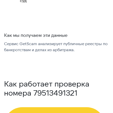
суд
международно:
Как мы получаем эти данные
Сервис GetScam анализирует публичные реестры по
С
банкротствам и делах из арбитража.
г
В
Как работает проверка
номера 79513491321