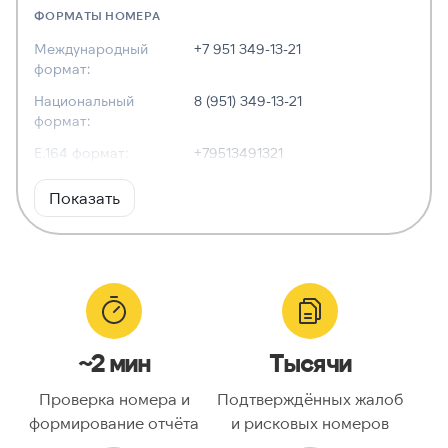
ФОРМАТЫ НОМЕРА
Международный
+7 951 349-13-21
формат:
Национальный
8 (951) 349-13-21
формат:
E.164 формат:
+79513491321
RFC3966
tel:+7-951-349-13-21
Показать
формат:
ХАРАКТЕРИСТИКИ
Тип номера:
Мобильный
Оператор связи:
Tele2
~2 мин
Тысячи
Национальный
9513491321
номер:
Проверка номера и
Подтверждённых жалоб
Код страны:
7
формирование отчёта
и рисковых номеров