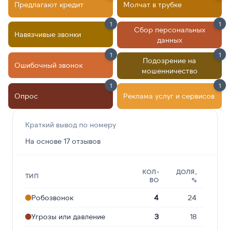
Предлагают кредит
Молчат в трубке
1
1
Сбор персональных
Навязчивые звонки
данных
1
1
Подозрение на
Ошибочный звонок
мошенничество
1
1
Опрос
Реклама услуг и сервисов
Краткий вывод по номеру
На основе 17 отзывов
КОЛ-
ДОЛЯ,
ТИП
ВО
%
Робозвонок
4
24
Угрозы или давление
3
18