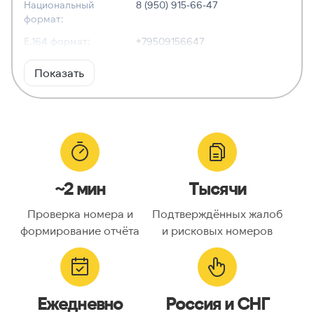
Национальный
8 (950) 915-66-47
формат:
E.164 формат:
+79509156647
RFC3966
tel:+7-950-915-66-47
Показать
формат:
ХАРАКТЕРИСТИКИ
Тип номера:
Мобильный
Оператор связи:
Tele2
~2 мин
Тысячи
Национальный
9509156647
номер:
Проверка номера и
Подтверждённых жалоб
Код страны:
7
формирование отчёта
и рисковых номеров
ГЕОЛОКАЦИЯ
Географическое
Россия
Ежедневно
Россия и СНГ
описание: