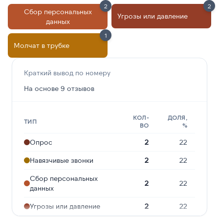
2
2
Сбор персональных
Угрозы или давление
данных
1
Молчат в трубке
Краткий вывод по номеру
На основе 9 отзывов
КОЛ-
ДОЛЯ,
ТИП
ВО
%
Опрос
2
22
Навязчивые звонки
2
22
Сбор персональных
2
22
данных
Угрозы или давление
2
22