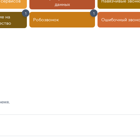
 сервисов
Навязчивые звонк
данных
1
1
ие на
Робозвонок
Ошибочный звон
ество
ремя.