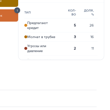
и
1
КОЛ-
ДОЛЯ,
ТИП
ВО
%
ок
Предлагают
5
26
кредит
Молчат в трубке
3
16
Угрозы или
2
11
давление
Реклама услуг и
2
11
сервисов
Сбор
персональных
2
11
данных
Навязчивые звонки
2
11
Подозрение на
1
5
мошенничество