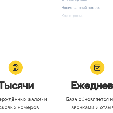
Национальный номер:
Код страны:
ВАЛИДАЦИЯ И ТИП
Валидный номер:
yr, Asia/Aqtobe, Asia/Irkutsk,
Возможный номер:
/Krasnoyarsk, Asia/Magadan,
Можно набрать международн
/Omsk, Asia/Sakhalin,
/Yakutsk, Asia/Yekaterinburg,
urope/Moscow, Europe/Samara
Тысячи
Ежеднев
ерждённых жалоб и
База обновляется 
сковых номеров
звонками и отзы