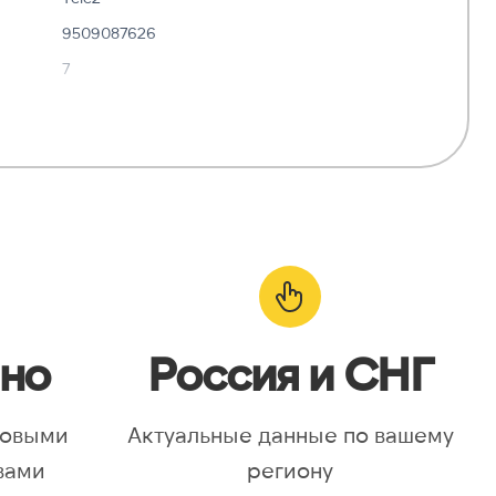
9509087626
7
✓ Да
—
о:
✓ Да
но
Россия и СНГ
новыми
Актуальные данные по вашему
вами
региону