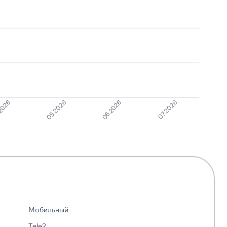
Робозвонок
1
5
Ошибочный звонок
1
5
05.2026
06.2026
2026
07.2026
Мобильный
Tele2