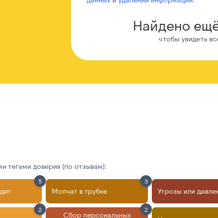
Найдено ещё
чтобы увидеть вс
 тегами доверия (по отзывам):
5
3
дит
Молчат в трубке
Угрозы или давле
2
2
Сбор персональных