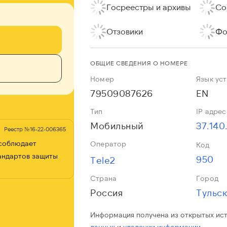
Госреестры и архивы
Со
Отзовики
Фо
ОБЩИЕ СВЕДЕНИЯ О НОМЕРЕ
Номер
Язык ус
79509087626
EN
Тип
IP адрес
Мобильный
37.140
Реестр №16-22-006365
 соблюдает
Оператор
Код
андартов защиты
950
Tele2
Страна
Город
Россия
Тульск
Информация получена из открытых ис
данных
и
удалении информации.