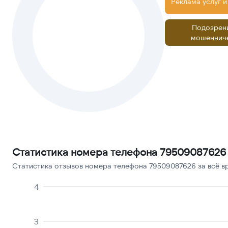
Реклама услуг и
Подозрен
мошеннич
Статистика номера телефона 79509087626
Статистика отзывов номера телефона 79509087626 за всё в
4
3