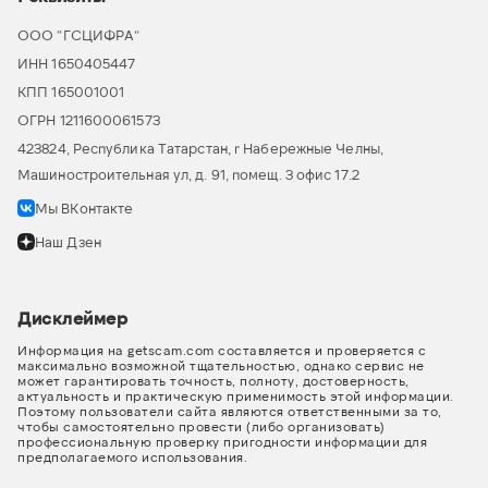
ООО “ГСЦИФРА”
ИНН 1650405447
КПП 165001001
ОГРН 1211600061573
423824, Республика Татарстан, г Набережные Челны,
Машиностроительная ул, д. 91, помещ. 3 офис 17.2
Мы ВКонтакте
Наш Дзен
Дисклеймер
Информация на getscam.com составляется и проверяется с
максимально возможной тщательностью, однако сервис не
может гарантировать точность, полноту, достоверность,
актуальность и практическую применимость этой информации.
Поэтому пользователи сайта являются ответственными за то,
чтобы самостоятельно провести (либо организовать)
профессиональную проверку пригодности информации для
предполагаемого использования.