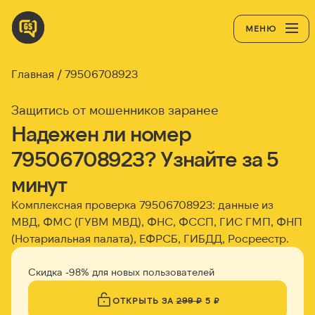
МЕНЮ
Главная
79506708923
Защитись от мошенников заранее
Надежен ли номер
79506708923? Узнайте за 5
минут
Комплексная проверка 79506708923: данные из
МВД, ФМС (ГУВМ МВД), ФНС, ФССП, ГИС ГМП, ФНП
(Нотариальная палата), ЕФРСБ, ГИБДД, Росреестр.
Скидка -98% для новых пользователей
ОТКРЫТЬ ЗА
299 ₽
5 ₽