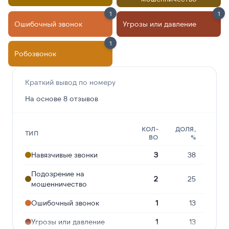
1
1
Ошибочный звонок
Угрозы или давление
1
Робозвонок
Краткий вывод по номеру
На основе 8 отзывов
КОЛ-
ДОЛЯ,
ТИП
ВО
%
Навязчивые звонки
3
38
Подозрение на
2
25
мошенничество
Ошибочный звонок
1
13
Угрозы или давление
1
13