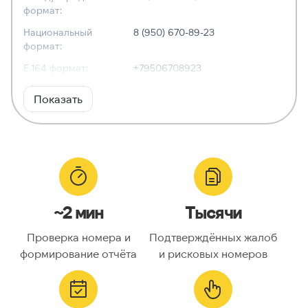
формат:
Национальный
8 (950) 670-89-23
формат:
E.164 формат:
+79506708923
RFC3966
tel:+7-950-670-89-23
Показать
формат:
ХАРАКТЕРИСТИКИ
Тип номера:
Мобильный
Оператор связи:
Tele2
~2 мин
Тысячи
Национальный
9506708923
номер:
Проверка номера и
Подтверждённых жалоб
Код страны:
7
формирование отчёта
и рисковых номеров
ГЕОЛОКАЦИЯ