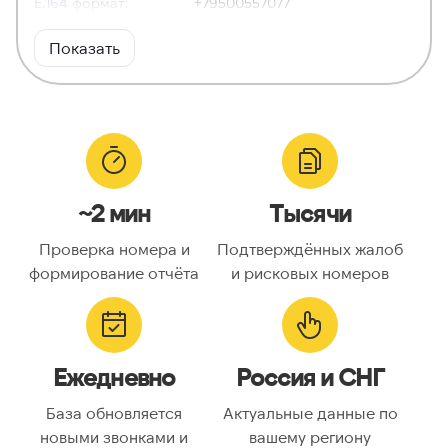
E.164 формат:
+79500557077
RFC3966
tel:+7-950-055-70-77
Показать
формат:
ХАРАКТЕРИСТИКИ
Тип номера:
Мобильный
Оператор связи:
Tele2
~2 мин
Тысячи
Национальный
9500557077
номер:
Проверка номера и
Подтверждённых жалоб
Код страны:
7
формирование отчёта
и рисковых номеров
ГЕОЛОКАЦИЯ
Географическое
Россия
Ежедневно
Россия и СНГ
описание:
Часовые пояса:
Asia/Almaty, Asia/Anadyr,
База обновляется
Актуальные данные по
Asia/Aqtobe, Asia/Irkutsk,
новыми звонками и
вашему региону
Asia/Kamchatka,