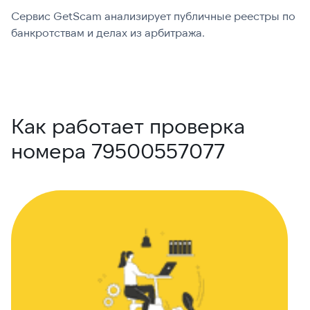
Сервис GetScam анализирует публичные реестры по
С
банкротствам и делах из арбитража.
г
В
Как работает проверка
номера 79500557077