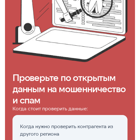
Проверьте по открытым
данным на мошенничество
и спам
Когда стоит проверить данные:
Когда нужно проверить контрагента из
Пе
другого региона
с