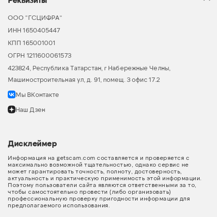
ООО “ГСЦИФРА”
ИНН 1650405447
КПП 165001001
ОГРН 1211600061573
423824, Республика Татарстан, г Набережные Челны,
Машиностроительная ул, д. 91, помещ. 3 офис 17.2
Мы ВКонтакте
Наш Дзен
Дисклеймер
Информация на getscam.com составляется и проверяется с
максимально возможной тщательностью, однако сервис не
может гарантировать точность, полноту, достоверность,
актуальность и практическую применимость этой информации.
Поэтому пользователи сайта являются ответственными за то,
чтобы самостоятельно провести (либо организовать)
профессиональную проверку пригодности информации для
предполагаемого использования.