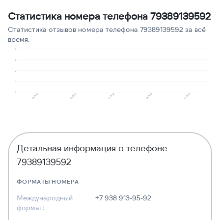
Статистика номера телефона 79389139592
Предлагают кредит
1
13
Статистика отзывов номера телефона 79389139592 за всё
время.
4
3
2
1
0
08.2025
09.2025
02.2026
06.2026
07.2026
Детальная информация о телефоне
79389139592
ФОРМАТЫ НОМЕРА
Международный
+7 938 913-95-92
формат: