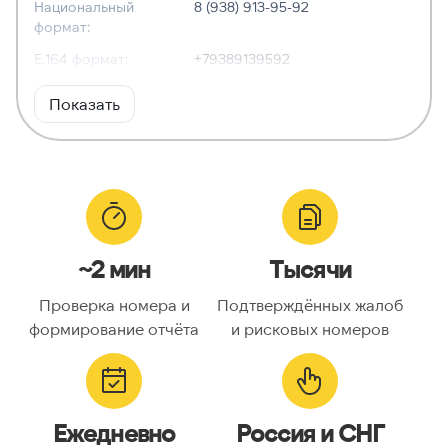
Национальный
8 (938) 913-95-92
формат:
E.164 формат:
+79389139592
RFC3966
tel:+7-938-913-95-92
Показать
формат:
ХАРАКТЕРИСТИКИ
Тип номера:
Мобильный
Оператор связи:
МегаФон
~2 мин
Тысячи
Национальный
9389139592
номер:
Проверка номера и
Подтверждённых жалоб
Код страны:
7
формирование отчёта
и рисковых номеров
ГЕОЛОКАЦИЯ
Географическое
Россия
Ежедневно
Россия и СНГ
описание: