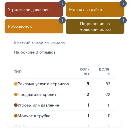
1
1
Угрозы или давление
Молчат в трубке
1
1
Подозрение на
Робозвонок
мошенничество
Краткий вывод по номеру
На основе 9 отзывов
КОЛ-
ДОЛЯ,
ТИП
ВО
%
Реклама услуг и сервисов
3
33
Предлагают кредит
2
22
Угрозы или давление
1
11
Молчат в трубке
1
11
Робозвонок
1
11