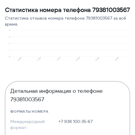
Подозрение на
Статистика номера телефона 79381003567
1
11
мошенничество
Статистика отзывов номера телефона 79381003567 за всё
время.
4
3
2
1
0
08.2025
02.2026
01.2026
06.2026
10.2025
05.2026
Детальная информация о телефоне
79381003567
ФОРМАТЫ НОМЕРА
Международный
+7 938 100-35-67
формат: