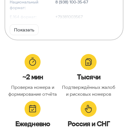
Национальный
8 (938) 100-35-67
формат:
E.164 формат:
+79381003567
RFC3966
tel:+7-938-100-35-67
Показать
формат:
ХАРАКТЕРИСТИКИ
Тип номера:
Мобильный
Оператор связи:
МегаФон
~2 мин
Тысячи
Национальный
9381003567
номер:
Проверка номера и
Подтверждённых жалоб
Код страны:
7
формирование отчёта
и рисковых номеров
ГЕОЛОКАЦИЯ
Географическое
Россия
Ежедневно
Россия и СНГ
описание: