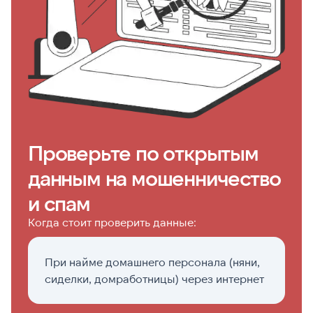
Проверьте по открытым
данным на мошенничество
и спам
Когда стоит проверить данные:
При найме домашнего персонала (няни,
П
сиделки, домработницы) через интернет
р
о