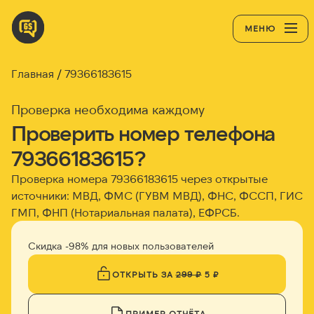
МЕНЮ
Главная
79366183615
Проверка необходима каждому
Проверить номер телефона
79366183615?
Проверка номера 79366183615 через открытые
источники: МВД, ФМС (ГУВМ МВД), ФНС, ФССП, ГИС
ГМП, ФНП (Нотариальная палата), ЕФРСБ.
Скидка -98% для новых пользователей
ОТКРЫТЬ ЗА
299 ₽
5 ₽
ПРИМЕР ОТЧЁТА