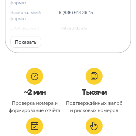
формат:
Национальный
8 (936) 618-36-15
формат:
E.164 формат:
+79366183615
RFC3966
tel:+7-936-618-36-15
Показать
формат:
ХАРАКТЕРИСТИКИ
Тип номера:
Мобильный
Оператор связи:
МегаФон
~2 мин
Тысячи
Национальный
9366183615
номер:
Проверка номера и
Подтверждённых жалоб
Код страны:
7
формирование отчёта
и рисковых номеров
ГЕОЛОКАЦИЯ
Географическое
Россия