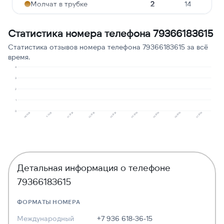
Молчат в трубке
2
14
Навязчивые звонки
1
7
Статистика номера телефона 79366183615
Опрос
1
7
Статистика отзывов номера телефона 79366183615 за всё
время.
Угрозы или давление
1
7
4
Предлагают кредит
1
7
3
2
1
0
02.2026
06.2026
01.2026
05.2026
11.2025
04.2026
08.2025
03.2026
07.2026
Детальная информация о телефоне
79366183615
ФОРМАТЫ НОМЕРА
Международный
+7 936 618-36-15