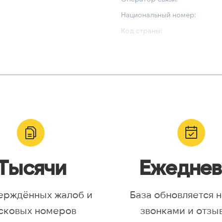
Национальный номер:
Код страны:
ВАЛИДАЦИЯ И ТИП
Валидный номер:
yr, Asia/Aqtobe, Asia/Irkutsk,
Возможный номер:
/Krasnoyarsk, Asia/Magadan,
Можно набрать международн
/Omsk, Asia/Sakhalin,
/Yakutsk, Asia/Yekaterinburg,
urope/Moscow, Europe/Samara
Тысячи
Ежеднев
ерждённых жалоб и
База обновляется 
сковых номеров
звонками и отзы