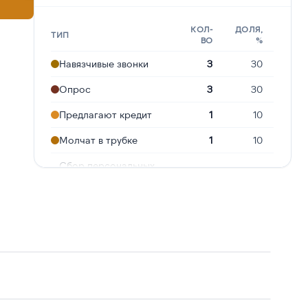
КОЛ-
ДОЛЯ,
ТИП
ВО
%
Навязчивые звонки
3
30
Опрос
3
30
Предлагают кредит
1
10
Молчат в трубке
1
10
Сбор персональных
1
10
данных
Робозвонок
1
10