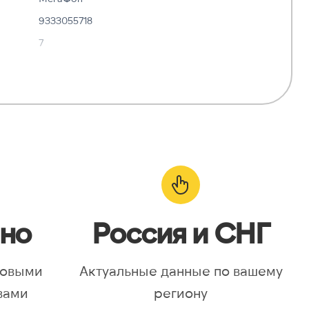
9333055718
7
✓ Да
—
о:
✓ Да
но
Россия и СНГ
новыми
Актуальные данные по вашему
вами
региону