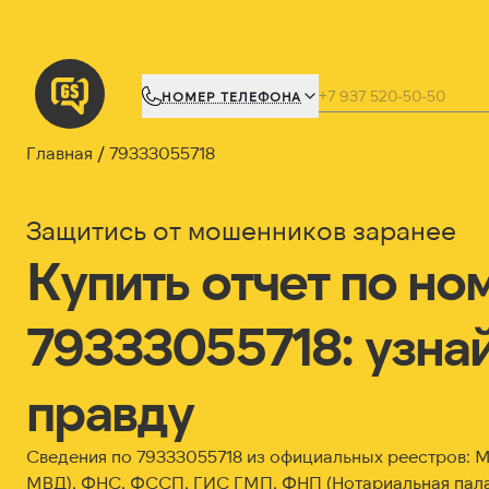
НОМЕР ТЕЛЕФОНА
Главная
79333055718
Защитись от мошенников заранее
Купить отчет по но
79333055718: узна
правду
Сведения по 79333055718 из официальных реестров:
МВД), ФНС, ФССП, ГИС ГМП, ФНП (Нотариальная пала