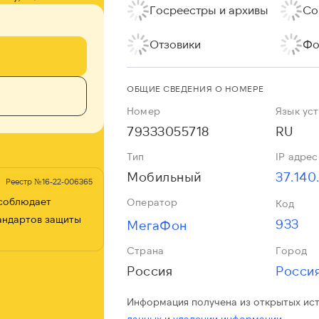
Госреестры и архивы
Со
Отзовики
Фо
ОБЩИЕ СВЕДЕНИЯ О НОМЕРЕ
Номер
Язык ус
79333055718
RU
Тип
IP адрес
Мобильный
37.140
Реестр №16-22-006365
 соблюдает
Оператор
Код
андартов защиты
933
МегаФон
Страна
Город
Россия
Росси
Информация получена из открытых ис
данных
и
удалении информации.