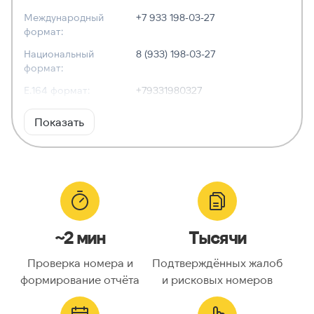
Международный
+7 933 198-03-27
формат:
Национальный
8 (933) 198-03-27
формат:
E.164 формат:
+79331980327
RFC3966
tel:+7-933-198-03-27
Показать
формат:
ХАРАКТЕРИСТИКИ
Тип номера:
Мобильный
Оператор связи:
МегаФон
~2 мин
Тысячи
Национальный
9331980327
номер:
Проверка номера и
Подтверждённых жалоб
Код страны:
7
формирование отчёта
и рисковых номеров
ГЕОЛОКАЦИЯ