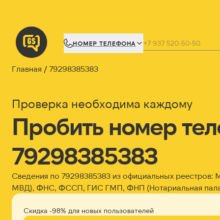
НОМЕР ТЕЛЕФОНА
Главная
79298385383
Проверка необходима каждому
Пробить номер те
79298385383
Сведения по 79298385383 из официальных реестров:
МВД), ФНС, ФССП, ГИС ГМП, ФНП (Нотариальная пала
Скидка -98% для новых пользователей