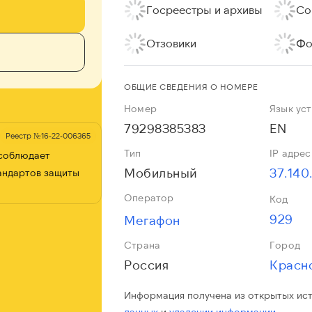
Госреестры и архивы
Со
Отзовики
Фо
ОБЩИЕ СВЕДЕНИЯ О НОМЕРЕ
Номер
Язык ус
79298385383
EN
Реестр №16-22-006365
Тип
IP адрес
 соблюдает
Мобильный
37.140
андартов защиты
Оператор
Код
929
Мегафон
Страна
Город
Россия
Красн
Информация получена из открытых ис
данных
и
удалении информации.