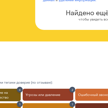
Найдено ещё
чтобы увидеть вс
 тегами доверия (по отзывам):
4
2
ие на
Угрозы или давление
Ошибочный звон
ество
1
1