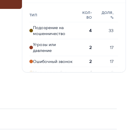
КОЛ-
ДОЛЯ,
ТИП
ВО
%
Подозрение на
4
33
мошенничество
Угрозы или
2
17
давление
Ошибочный звонок
2
17
Молчат в трубке
1
8
Робозвонок
1
8
Опрос
1
8
Реклама услуг и
1
8
сервисов