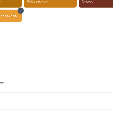
е
Робозвонок
Опрос
1
 сервисов
емя.