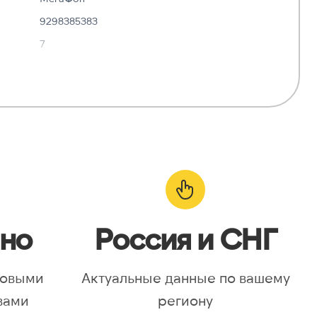
9298385383
7
✓ Да
—
о:
✓ Да
но
Россия и СНГ
новыми
Актуальные данные по вашему
вами
региону