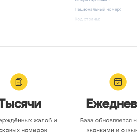
Национальный номер:
Код страны:
ВАЛИДАЦИЯ И ТИП
Валидный номер:
yr, Asia/Aqtobe, Asia/Irkutsk,
Возможный номер:
/Krasnoyarsk, Asia/Magadan,
Можно набрать международн
/Omsk, Asia/Sakhalin,
/Yakutsk, Asia/Yekaterinburg,
urope/Moscow, Europe/Samara
Тысячи
Ежеднев
ерждённых жалоб и
База обновляется 
сковых номеров
звонками и отзы