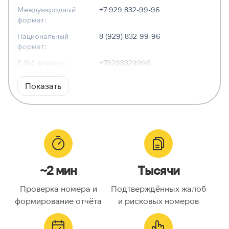
Международный
+7 929 832-99-96
формат:
Национальный
8 (929) 832-99-96
формат:
E.164 формат:
+79298329996
RFC3966
tel:+7-929-832-99-96
Показать
формат:
ХАРАКТЕРИСТИКИ
Тип номера:
Мобильный
Оператор связи:
МегаФон
~2 мин
Тысячи
Национальный
9298329996
номер:
Проверка номера и
Подтверждённых жалоб
Код страны:
7
формирование отчёта
и рисковых номеров
ГЕОЛОКАЦИЯ