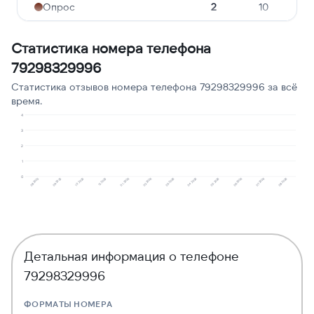
Опрос
2
10
Молчат в трубке
1
5
Статистика номера телефона
Ошибочный звонок
1
5
79298329996
Реклама услуг и сервисов
1
5
Статистика отзывов номера телефона 79298329996 за всё
время.
Подозрение на
1
5
4
мошенничество
3
2
1
0
10.2025
02.2026
05.2026
08.2026
08.2025
12.2025
03.2026
06.2026
09.2025
01.2026
04.2026
07.2026
Детальная информация о телефоне
79298329996
ФОРМАТЫ НОМЕРА