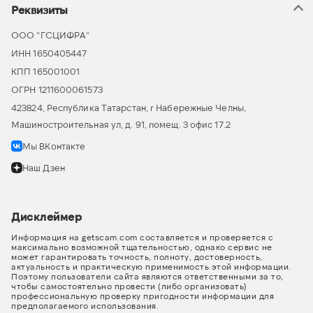
Реквизиты
ООО “ГСЦИФРА”
ИНН 1650405447
КПП 165001001
ОГРН 1211600061573
423824, Республика Татарстан, г Набережные Челны,
Машиностроительная ул, д. 91, помещ. 3 офис 17.2
Мы ВКонтакте
Наш Дзен
Дисклеймер
Информация на getscam.com составляется и проверяется с
максимально возможной тщательностью, однако сервис не
может гарантировать точность, полноту, достоверность,
актуальность и практическую применимость этой информации.
Поэтому пользователи сайта являются ответственными за то,
чтобы самостоятельно провести (либо организовать)
профессиональную проверку пригодности информации для
предполагаемого использования.