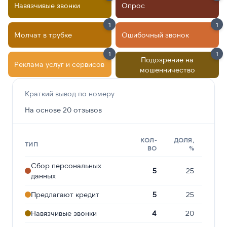
Навязчивые звонки
Опрос
1
1
Молчат в трубке
Ошибочный звонок
1
1
Подозрение на
Реклама услуг и сервисов
мошенничество
Краткий вывод по номеру
На основе 20 отзывов
КОЛ-
ДОЛЯ,
ТИП
ВО
%
Сбор персональных
5
25
данных
Предлагают кредит
5
25
Навязчивые звонки
4
20