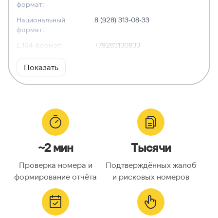
формат:
Национальный
8 (928) 313-08-33
формат:
E.164 формат:
+79283130833
RFC3966
tel:+7-928-313-08-33
Показать
формат:
ХАРАКТЕРИСТИКИ
Тип номера:
Мобильный
Оператор связи:
МегаФон
~2 мин
Тысячи
Национальный
9283130833
номер:
Проверка номера и
Подтверждённых жалоб
Код страны:
7
формирование отчёта
и рисковых номеров
ГЕОЛОКАЦИЯ
Географическое
Россия