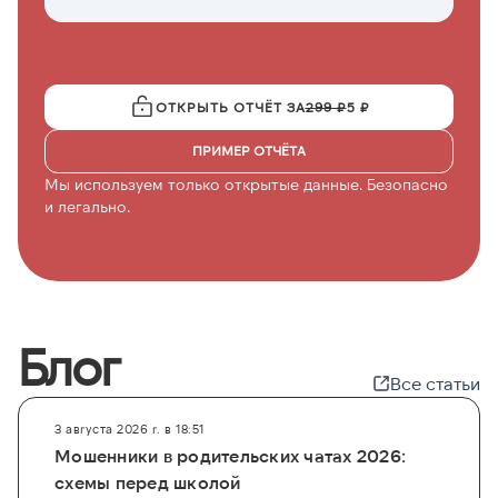
с
ОТКРЫТЬ ОТЧЁТ ЗА
299 ₽
5 ₽
ПРИМЕР ОТЧЁТА
Мы используем только открытые данные. Безопасно
и легально.
Блог
Все статьи
3 августа 2026 г. в 18:51
Мошенники в родительских чатах 2026:
схемы перед школой