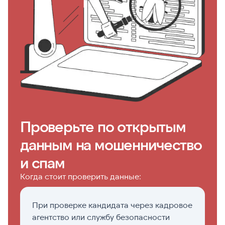
Проверьте по открытым
данным на мошенничество
и спам
Когда стоит проверить данные:
При проверке кандидата через кадровое
Е
агентство или службу безопасности
п