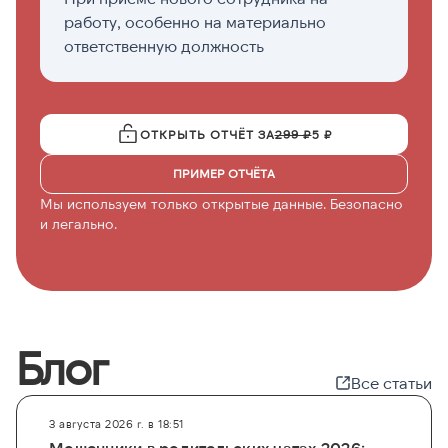
работу, особенно на материально
н
ответственную должность
ОТКРЫТЬ ОТЧЁТ ЗА
299 ₽
5 ₽
ПРИМЕР ОТЧЁТА
Мы используем только открытые данные. Безопасно
и легально.
Блог
Все статьи
3 августа 2026 г. в 18:51
Мошенники в родительских чатах 2026: