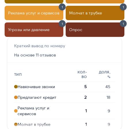
1
1
Реклама услуг и сервисов
Молчат в трубке
1
1
Угрозы или давление
Опрос
Краткий вывод по номеру
На основе 11 отзывов
КОЛ-
ДОЛЯ,
ТИП
ВО
%
Навязчивые звонки
5
45
Предлагают кредит
2
18
Реклама услуг и
1
9
сервисов
Молчат в трубке
1
9