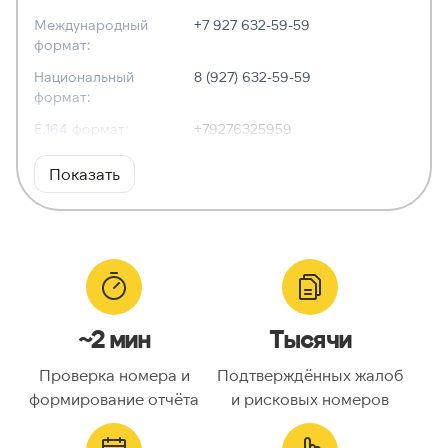
Международный
+7 927 632-59-59
формат:
Национальный
8 (927) 632-59-59
формат:
E.164 формат:
+79276325959
RFC3966
tel:+7-927-632-59-59
Показать
формат:
ХАРАКТЕРИСТИКИ
Тип номера:
Мобильный
Оператор связи:
МегаФон
~2 мин
Тысячи
Национальный
9276325959
номер:
Проверка номера и
Подтверждённых жалоб
Код страны:
7
формирование отчёта
и рисковых номеров
ГЕОЛОКАЦИЯ