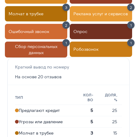
3
2
Молчат в трубке
Реклама услуг и сервисов
2
1
Ошибочный звонок
Опрос
1
1
Сбор персональных
Робозвонок
данных
Краткий вывод по номеру
На основе 20 отзывов
КОЛ-
ДОЛЯ,
ТИП
ВО
%
Предлагают кредит
5
25
Угрозы или давление
5
25
Молчат в трубке
3
15