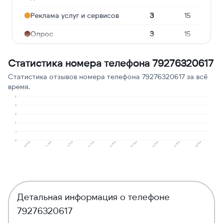
Реклама услуг и сервисов
3
15
Опрос
3
15
Подозрение на
2
10
Статистика номера телефона 79276320617
мошенничество
Статистика отзывов номера телефона 79276320617 за всё
Навязчивые звонки
2
10
время.
Угрозы или давление
1
5
5
4
3
Предлагают кредит
1
5
2
1
Робозвонок
1
5
0
01.2026
07.2026
12.2025
05.2026
11.2025
04.2026
08.2025
02.2026
08.2026
Детальная информация о телефоне
79276320617