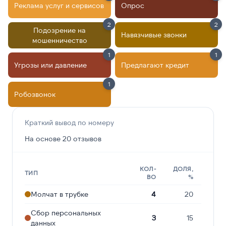
Реклама услуг и сервисов
Опрос
2
2
Подозрение на
Навязчивые звонки
мошенничество
1
1
Угрозы или давление
Предлагают кредит
1
Робозвонок
Краткий вывод по номеру
На основе 20 отзывов
КОЛ-
ДОЛЯ,
ТИП
ВО
%
Молчат в трубке
4
20
Сбор персональных
3
15
данных