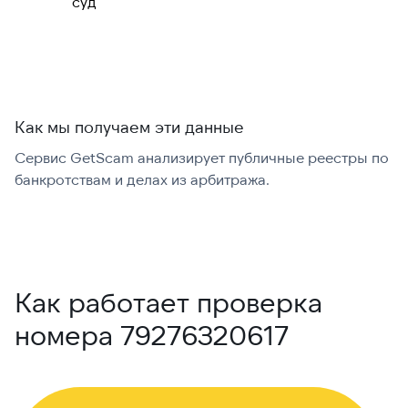
суд
международно:
Как мы получаем эти данные
Сервис GetScam анализирует публичные реестры по
С
банкротствам и делах из арбитража.
г
В
Как работает проверка
номера 79276320617