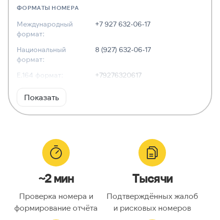
ФОРМАТЫ НОМЕРА
Международный
+7 927 632-06-17
формат:
Национальный
8 (927) 632-06-17
формат:
E.164 формат:
+79276320617
RFC3966
tel:+7-927-632-06-17
Показать
формат:
ХАРАКТЕРИСТИКИ
Тип номера:
Мобильный
Оператор связи:
МегаФон
~2 мин
Тысячи
Национальный
9276320617
номер:
Проверка номера и
Подтверждённых жалоб
Код страны:
7
формирование отчёта
и рисковых номеров