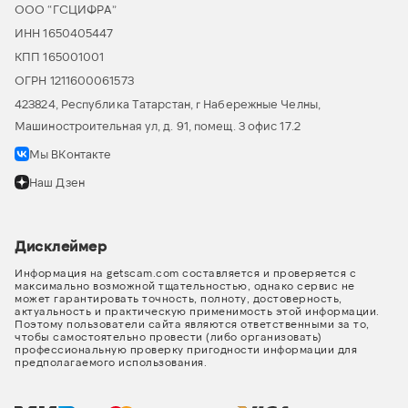
ООО “ГСЦИФРА”
ИНН 1650405447
КПП 165001001
ОГРН 1211600061573
423824, Республика Татарстан, г Набережные Челны,
Машиностроительная ул, д. 91, помещ. 3 офис 17.2
Мы ВКонтакте
Наш Дзен
Дисклеймер
Информация на getscam.com составляется и проверяется с
максимально возможной тщательностью, однако сервис не
может гарантировать точность, полноту, достоверность,
актуальность и практическую применимость этой информации.
Поэтому пользователи сайта являются ответственными за то,
чтобы самостоятельно провести (либо организовать)
профессиональную проверку пригодности информации для
предполагаемого использования.