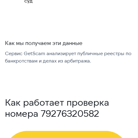
суд
международно:
Как мы получаем эти данные
Сервис GetScam анализирует публичные реестры по
С
банкротствам и делах из арбитража.
г
В
Как работает проверка
номера 79276320582