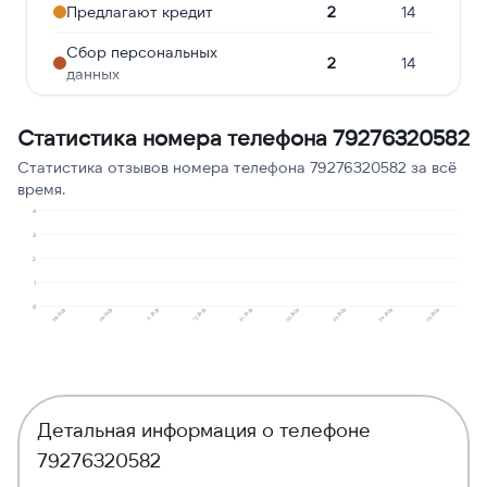
Предлагают кредит
2
14
Сбор персональных
2
14
данных
Робозвонок
2
14
Статистика номера телефона 79276320582
Подозрение на
1
7
Статистика отзывов номера телефона 79276320582 за всё
мошенничество
время.
Молчат в трубке
1
7
4
3
Навязчивые звонки
1
7
2
1
Ошибочный звонок
1
7
0
12.2025
04.2026
11.2025
03.2026
09.2025
02.2026
08.2025
01.2026
05.2026
Детальная информация о телефоне
79276320582