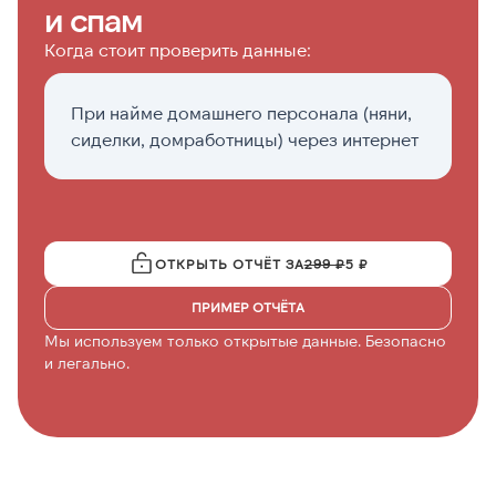
и спам
Когда стоит проверить данные:
При найме домашнего персонала (няни,
Е
сиделки, домработницы) через интернет
п
с
ОТКРЫТЬ ОТЧЁТ ЗА
299 ₽
5 ₽
ПРИМЕР ОТЧЁТА
Мы используем только открытые данные. Безопасно
и легально.