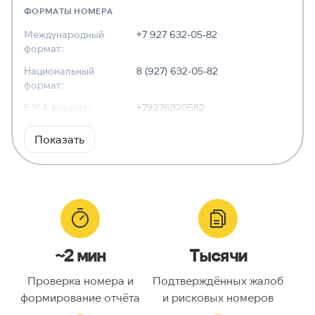
ФОРМАТЫ НОМЕРА
Международный
+7 927 632-05-82
формат:
Национальный
8 (927) 632-05-82
формат:
E.164 формат:
+79276320582
RFC3966
tel:+7-927-632-05-82
Показать
формат:
ХАРАКТЕРИСТИКИ
Тип номера:
Мобильный
Оператор связи:
МегаФон
~2 мин
Тысячи
Национальный
9276320582
номер:
Проверка номера и
Подтверждённых жалоб
Код страны:
7
формирование отчёта
и рисковых номеров