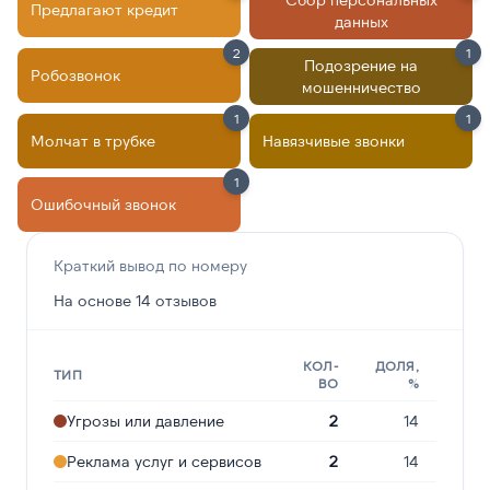
Предлагают кредит
данных
2
1
Подозрение на
Робозвонок
мошенничество
1
1
Молчат в трубке
Навязчивые звонки
1
Ошибочный звонок
Краткий вывод по номеру
На основе 14 отзывов
КОЛ-
ДОЛЯ,
ТИП
ВО
%
Угрозы или давление
2
14
Реклама услуг и сервисов
2
14