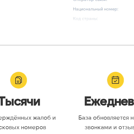
Национальный номер:
Код страны:
ВАЛИДАЦИЯ И ТИП
Валидный номер:
yr, Asia/Aqtobe, Asia/Irkutsk,
Возможный номер:
/Krasnoyarsk, Asia/Magadan,
Можно набрать международн
/Omsk, Asia/Sakhalin,
/Yakutsk, Asia/Yekaterinburg,
urope/Moscow, Europe/Samara
Тысячи
Ежеднев
ерждённых жалоб и
База обновляется 
сковых номеров
звонками и отзы