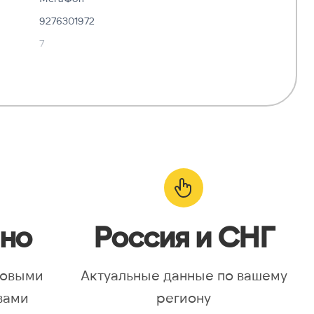
9276301972
7
✓ Да
—
о:
✓ Да
но
Россия и СНГ
новыми
Актуальные данные по вашему
вами
региону