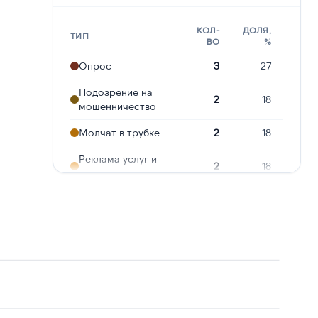
КОЛ-
ДОЛЯ,
ТИП
ВО
%
Опрос
3
27
Подозрение на
2
18
мошенничество
Молчат в трубке
2
18
Реклама услуг и
2
18
сервисов
Сбор
персональных
2
18
данных