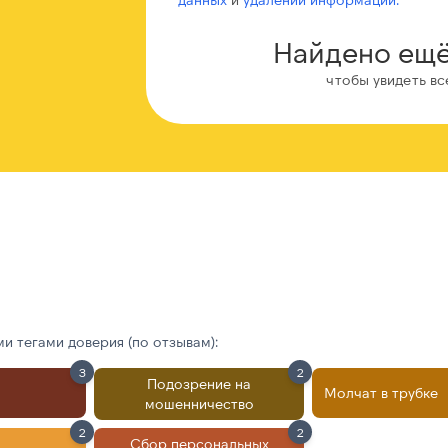
Найдено ещё
чтобы увидеть вс
 тегами доверия (по отзывам):
3
2
Подозрение на
Молчат в трубке
мошенничество
2
2
Сбор персональных