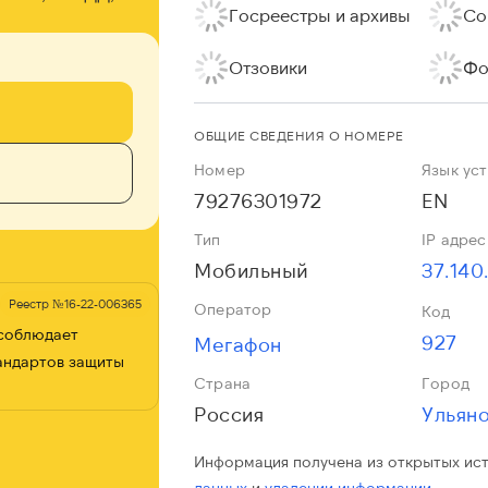
Госреестры и архивы
Со
Отзовики
Фо
ОБЩИЕ СВЕДЕНИЯ О НОМЕРЕ
Номер
Язык ус
79276301972
EN
Тип
IP адрес
Мобильный
37.140
Реестр №16-22-006365
Оператор
Код
 соблюдает
927
Мегафон
андартов защиты
Страна
Город
Россия
Ульяно
Информация получена из открытых ис
данных
и
удалении информации.