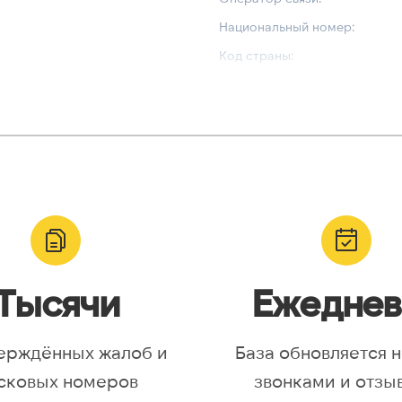
Национальный номер:
Код страны:
ВАЛИДАЦИЯ И ТИП
Валидный номер:
yr, Asia/Aqtobe, Asia/Irkutsk,
Возможный номер:
/Krasnoyarsk, Asia/Magadan,
Можно набрать международн
/Omsk, Asia/Sakhalin,
/Yakutsk, Asia/Yekaterinburg,
urope/Moscow, Europe/Samara
Тысячи
Ежеднев
ерждённых жалоб и
База обновляется 
сковых номеров
звонками и отзы