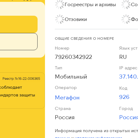
Госреестры и архивы
Со
Отзовики
Фо
ОБЩИЕ СВЕДЕНИЯ О НОМЕРЕ
Номер
Язык ус
79260342922
RU
Тип
IP адрес
Мобильный
37.140
Реестр №16-22-006365
 соблюдает
Оператор
Код
андартов защиты
926
Мегафон
Страна
Город
Россия
Росси
Информация получена из открытых ис
данных
и
удалении информации.