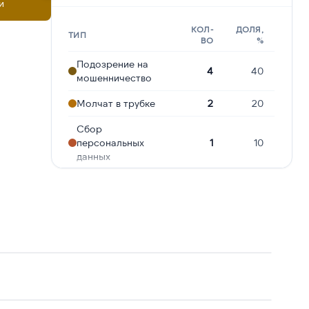
и
КОЛ-
ДОЛЯ,
ТИП
ВО
%
Подозрение на
4
40
мошенничество
Молчат в трубке
2
20
Сбор
персональных
1
10
данных
Предлагают
1
10
кредит
Робозвонок
1
10
Навязчивые звонки
1
10