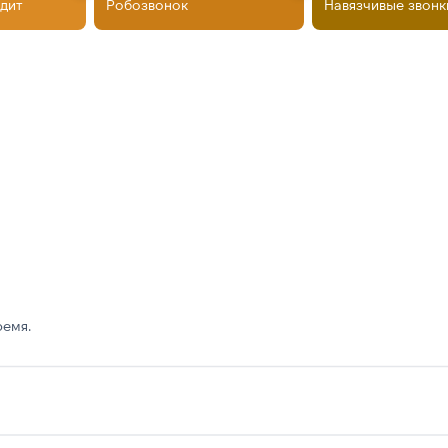
дит
Робозвонок
Навязчивые звонк
ремя.