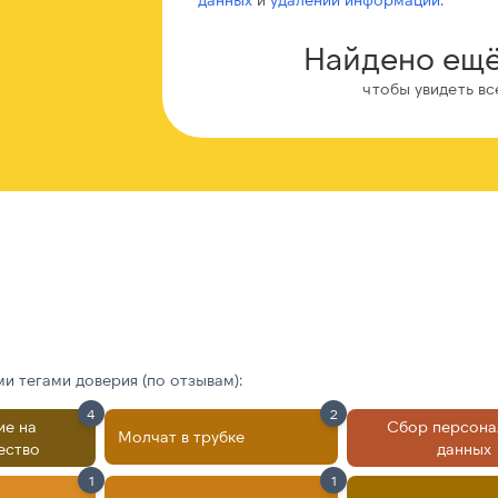
Найдено ещё
чтобы увидеть вс
 тегами доверия (по отзывам):
4
2
ие на
Сбор персона
Молчат в трубке
ество
данных
1
1