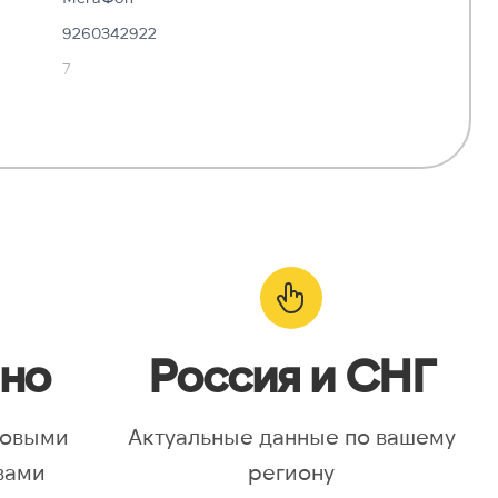
9260342922
7
✓ Да
—
о:
✓ Да
но
Россия и СНГ
новыми
Актуальные данные по вашему
вами
региону