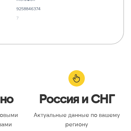
9258846374
7
✓ Да
—
о:
✓ Да
но
Россия и СНГ
новыми
Актуальные данные по вашему
вами
региону