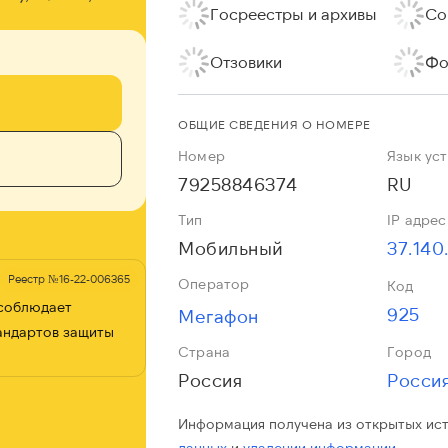
Госреестры и архивы
Со
Отзовики
Фо
ОБЩИЕ СВЕДЕНИЯ О НОМЕРЕ
Номер
Язык ус
79258846374
RU
Тип
IP адрес
Мобильный
37.140
Реестр №16-22-006365
Оператор
Код
 соблюдает
925
Мегафон
андартов защиты
Страна
Город
Россия
Росси
Информация получена из открытых ис
данных
и
удалении информации.