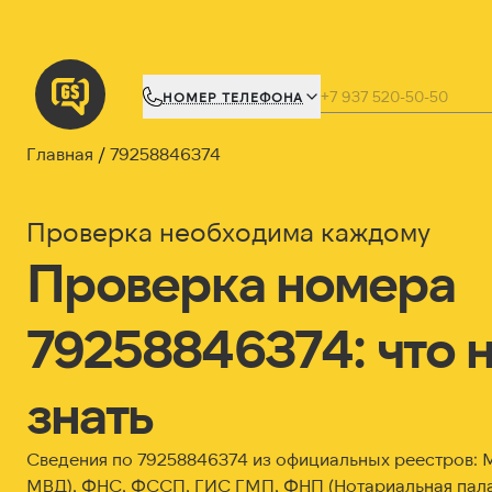
НОМЕР ТЕЛЕФОНА
Главная
79258846374
Проверка необходима каждому
Проверка номера
79258846374: что 
знать
Сведения по 79258846374 из официальных реестров:
МВД), ФНС, ФССП, ГИС ГМП, ФНП (Нотариальная пала