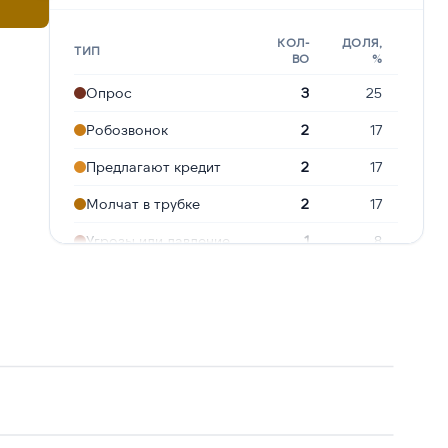
КОЛ-
ДОЛЯ,
ТИП
ВО
%
Опрос
3
25
Робозвонок
2
17
Предлагают кредит
2
17
Молчат в трубке
2
17
Угрозы или давление
1
8
Навязчивые звонки
1
8
Сбор персональных
1
8
данных