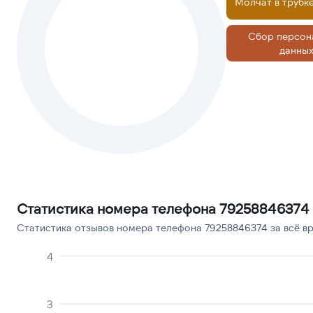
Молчат в трубк
Сбор персон
данны
Статистика номера телефона 79258846374
Статистика отзывов номера телефона 79258846374 за всё вр
4
3