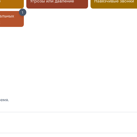
е
Угрозы или давление
Навязчивые звонки
1
альных
х
емя.