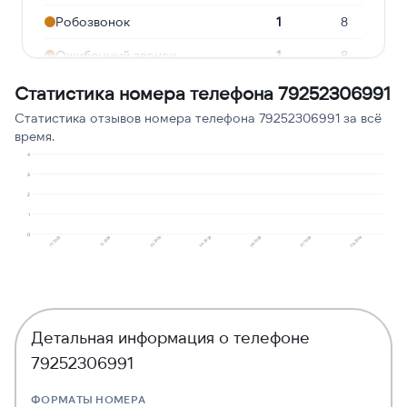
Робозвонок
1
8
Ошибочный звонок
1
8
Опрос
1
8
Статистика номера телефона 79252306991
Статистика отзывов номера телефона 79252306991 за всё
Подозрение на
1
8
время.
мошенничество
4
Реклама услуг и сервисов
1
8
3
2
1
0
12.2025
10.2025
08.2026
07.2026
06.2026
04.2026
02.2026
Детальная информация о телефоне
79252306991
ФОРМАТЫ НОМЕРА