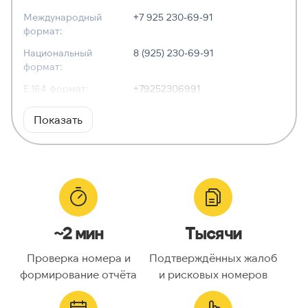
Международный
+7 925 230-69-91
формат:
Национальный
8 (925) 230-69-91
формат:
E.164 формат:
+79252306991
RFC3966
tel:+7-925-230-69-91
Показать
формат:
ХАРАКТЕРИСТИКИ
Тип номера:
Мобильный
Оператор связи:
МегаФон
~2 мин
Тысячи
Национальный
9252306991
номер:
Проверка номера и
Подтверждённых жалоб
Код страны:
7
формирование отчёта
и рисковых номеров
ГЕОЛОКАЦИЯ