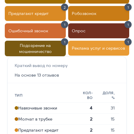
2
1
Предлагают кредит
Робозвонок
1
1
Ошибочный звонок
Опрос
1
1
Подозрение на
Реклама услуг и сервисов
мошенничество
Краткий вывод по номеру
На основе 13 отзывов
КОЛ-
ДОЛЯ,
ТИП
ВО
%
Навязчивые звонки
4
31
Молчат в трубке
2
15
Предлагают кредит
2
15