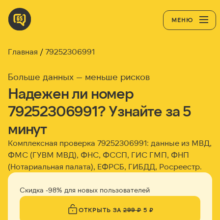
МЕНЮ
Главная
79252306991
Больше данных — меньше рисков
Надежен ли номер
79252306991? Узнайте за 5
минут
Комплексная проверка 79252306991: данные из МВД,
ФМС (ГУВМ МВД), ФНС, ФССП, ГИС ГМП, ФНП
(Нотариальная палата), ЕФРСБ, ГИБДД, Росреестр.
Скидка -98% для новых пользователей
ОТКРЫТЬ ЗА
299 ₽
5 ₽