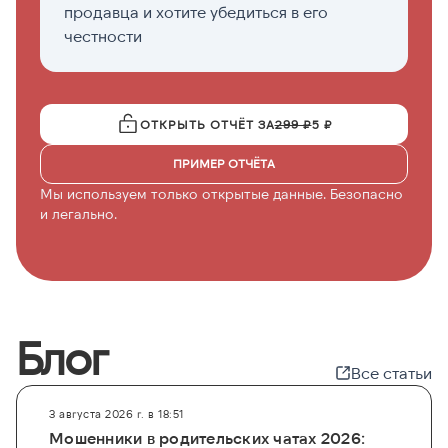
продавца и хотите убедиться в его
н
честности
ОТКРЫТЬ ОТЧЁТ ЗА
299 ₽
5 ₽
ПРИМЕР ОТЧЁТА
Мы используем только открытые данные. Безопасно
и легально.
Блог
Все статьи
3 августа 2026 г. в 18:51
Мошенники в родительских чатах 2026: