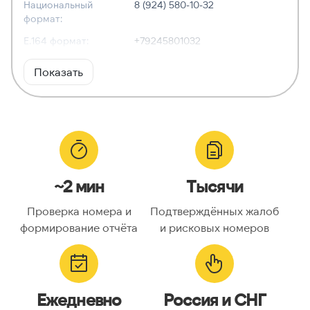
Национальный
8 (924) 580-10-32
формат:
E.164 формат:
+79245801032
RFC3966
tel:+7-924-580-10-32
Показать
формат:
ХАРАКТЕРИСТИКИ
Тип номера:
Мобильный
Оператор связи:
МегаФон
~2 мин
Тысячи
Национальный
9245801032
номер:
Проверка номера и
Подтверждённых жалоб
Код страны:
7
формирование отчёта
и рисковых номеров
ГЕОЛОКАЦИЯ
Географическое
Россия
Ежедневно
Россия и СНГ
описание: