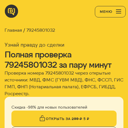
МЕНЮ
Главная
79245801032
Узнай правду до сделки
Полная проверка
79245801032 за пару минут
Проверка номера 79245801032 через открытые
источники: МВД, ФМС (ГУВМ МВД), ФНС, ФССП, ГИС
ГМП, ФНП (Нотариальная палата), ЕФРСБ, ГИБДД,
Росреестр.
Скидка -98% для новых пользователей
ОТКРЫТЬ ЗА
299 ₽
5 ₽