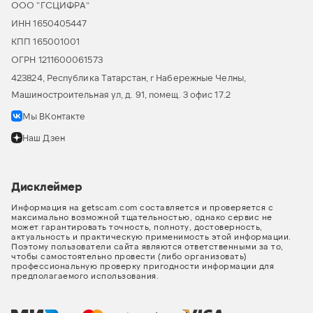
ООО “ГСЦИФРА”
ИНН 1650405447
КПП 165001001
ОГРН 1211600061573
423824, Республика Татарстан, г Набережные Челны,
Машиностроительная ул, д. 91, помещ. 3 офис 17.2
Мы ВКонтакте
Наш Дзен
Дисклеймер
Информация на getscam.com составляется и проверяется с
максимально возможной тщательностью, однако сервис не
может гарантировать точность, полноту, достоверность,
актуальность и практическую применимость этой информации.
Поэтому пользователи сайта являются ответственными за то,
чтобы самостоятельно провести (либо организовать)
профессиональную проверку пригодности информации для
предполагаемого использования.