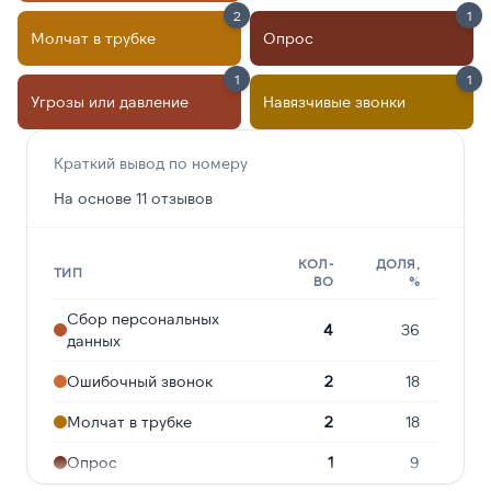
2
1
Молчат в трубке
Опрос
1
1
Угрозы или давление
Навязчивые звонки
Краткий вывод по номеру
На основе 11 отзывов
КОЛ-
ДОЛЯ,
ТИП
ВО
%
Сбор персональных
4
36
данных
Ошибочный звонок
2
18
Молчат в трубке
2
18
Опрос
1
9