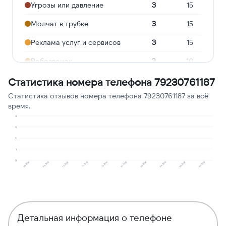
Угрозы или давление
3
15
Молчат в трубке
3
15
Реклама услуг и сервисов
3
15
Робозвонок
2
10
Навязчивые звонки
2
10
Статистика номера телефона 79230761187
Статистика отзывов номера телефона 79230761187 за всё
Предлагают кредит
2
10
время.
Сбор персональных
4
1
5
данных
3
2
Подозрение на
1
5
1
мошенничество
0
08.2025
09.2025
10.2025
11.2025
12.2025
01.2026
03.2026
04.2026
06.2026
07.2026
Детальная информация о телефоне