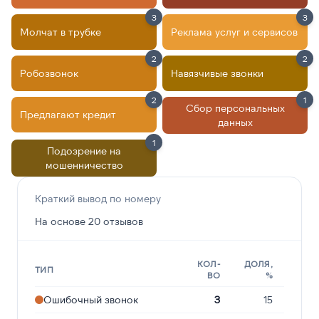
3
3
Молчат в трубке
Реклама услуг и сервисов
2
2
Робозвонок
Навязчивые звонки
2
1
Сбор персональных
Предлагают кредит
данных
1
Подозрение на
мошенничество
Краткий вывод по номеру
На основе 20 отзывов
КОЛ-
ДОЛЯ,
ТИП
ВО
%
Ошибочный звонок
3
15