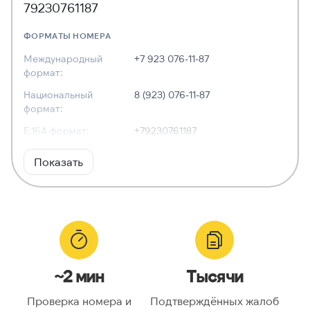
79230761187
ФОРМАТЫ НОМЕРА
Международный
+7 923 076-11-87
формат:
Национальный
8 (923) 076-11-87
формат:
E.164 формат:
+79230761187
RFC3966
tel:+7-923-076-11-87
Показать
формат:
ХАРАКТЕРИСТИКИ
Тип номера:
Мобильный
Оператор связи:
МегаФон
~2 мин
Тысячи
Национальный
9230761187
номер:
Проверка номера и
Подтверждённых жалоб