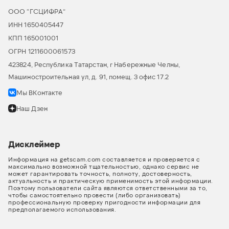
ООО “ГСЦИФРА”
ИНН 1650405447
КПП 165001001
ОГРН 1211600061573
423824, Республика Татарстан, г Набережные Челны,
Машиностроительная ул, д. 91, помещ. 3 офис 17.2
Мы ВКонтакте
Наш Дзен
Дисклеймер
Информация на getscam.com составляется и проверяется с
максимально возможной тщательностью, однако сервис не
может гарантировать точность, полноту, достоверность,
актуальность и практическую применимость этой информации.
Поэтому пользователи сайта являются ответственными за то,
чтобы самостоятельно провести (либо организовать)
профессиональную проверку пригодности информации для
предполагаемого использования.