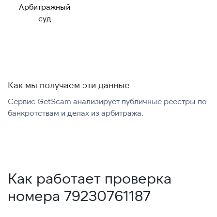
номер:
Арбитражный
Можно набрать
✓ Да
суд
международно:
Как мы получаем эти данные
Сервис GetScam анализирует публичные реестры по
С
банкротствам и делах из арбитража.
г
В
Как работает проверка
номера 79230761187