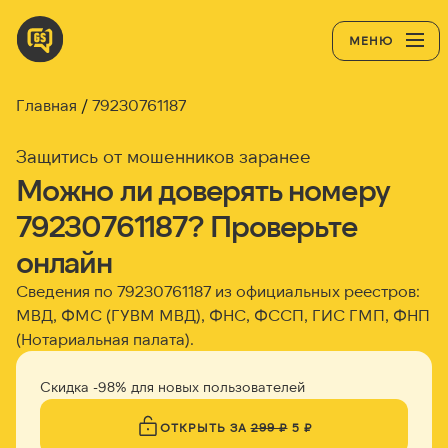
МЕНЮ
Главная
79230761187
Защитись от мошенников заранее
Можно ли доверять номеру
79230761187? Проверьте
онлайн
Сведения по 79230761187 из официальных реестров:
МВД, ФМС (ГУВМ МВД), ФНС, ФССП, ГИС ГМП, ФНП
(Нотариальная палата).
Скидка -98% для новых пользователей
ОТКРЫТЬ ЗА
299 ₽
5 ₽