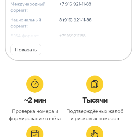
Международный
+7 916 921-11-88
формат:
Национальный
8 (916) 921-11-88
формат:
E.164 формат:
+79169211188
RFC3966
tel:+7-916-921-11-88
Показать
формат:
ХАРАКТЕРИСТИКИ
Тип номера:
Мобильный
Оператор связи:
—
~2 мин
Тысячи
Национальный
9169211188
номер:
Проверка номера и
Подтверждённых жалоб
Код страны:
7
формирование отчёта
и рисковых номеров
ГЕОЛОКАЦИЯ