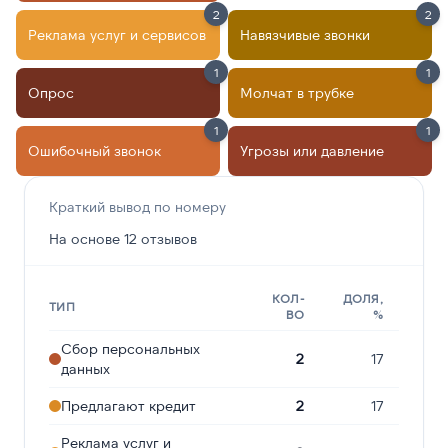
2
2
Реклама услуг и сервисов
Навязчивые звонки
1
1
Опрос
Молчат в трубке
1
1
Ошибочный звонок
Угрозы или давление
Краткий вывод по номеру
На основе 12 отзывов
КОЛ-
ДОЛЯ,
ТИП
ВО
%
Сбор персональных
2
17
данных
Предлагают кредит
2
17
Реклама услуг и