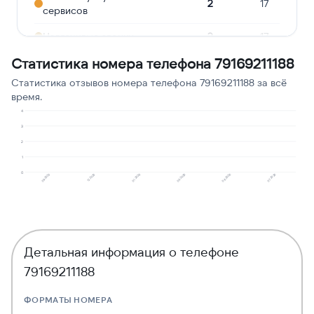
2
17
сервисов
Навязчивые звонки
2
17
Статистика номера телефона 79169211188
Опрос
1
8
Статистика отзывов номера телефона 79169211188 за всё
Молчат в трубке
1
8
время.
Ошибочный звонок
1
8
4
3
Угрозы или давление
1
8
2
1
0
09.2025
03.2026
01.2026
07.2026
12.2025
06.2026
Детальная информация о телефоне
79169211188
ФОРМАТЫ НОМЕРА