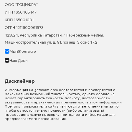
ООО “ГСЦИФРА”
ИНН 1650405447
КПП 165001001
ОГРН 1211600061573
423824, Республика Татарстан, г Набережные Челны,
Машиностроительная ул, д. 91, помещ. 3 офис 17.2
Мы ВКонтакте
Наш Дзен
Дисклеймер
Информация на getscam.com составляется и проверяется с
максимально возможной тщательностью, однако сервис не
может гарантировать точность, полноту, достоверность,
актуальность и практическую применимость этой информации.
Поэтому пользователи сайта являются ответственными за то,
чтобы самостоятельно провести (либо организовать)
профессиональную проверку пригодности информации для
предполагаемого использования.