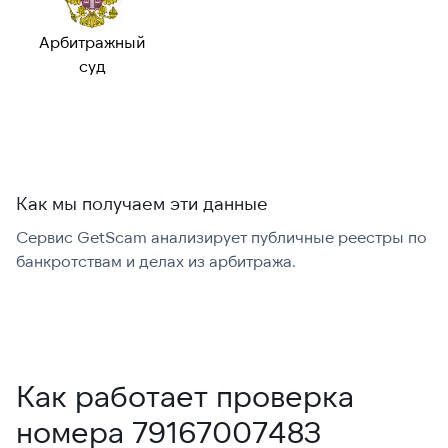
Возможный
—
номер:
Арбитражный
Можно набрать
✓ Да
суд
международно:
Как мы получаем эти данные
Сервис GetScam анализирует публичные реестры по
С
банкротствам и делах из арбитража.
г
В
Как работает проверка
номера 79167007483