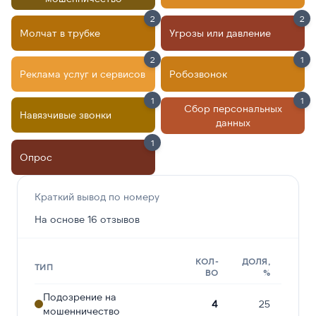
2
2
Молчат в трубке
Угрозы или давление
2
1
Реклама услуг и сервисов
Робозвонок
1
1
Сбор персональных
Навязчивые звонки
данных
1
Опрос
Краткий вывод по номеру
На основе 16 отзывов
КОЛ-
ДОЛЯ,
ТИП
ВО
%
Подозрение на
4
25
мошенничество