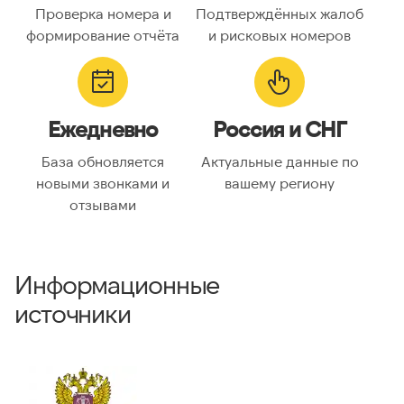
Проверка номера и
Подтверждённых жалоб
Код страны:
7
формирование отчёта
и рисковых номеров
ГЕОЛОКАЦИЯ
Географическое
Россия
Ежедневно
Россия и СНГ
описание:
Часовые пояса:
Asia/Almaty, Asia/Anadyr,
База обновляется
Актуальные данные по
Asia/Aqtobe, Asia/Irkutsk,
новыми звонками и
вашему региону
Asia/Kamchatka,
отзывами
Asia/Krasnoyarsk, Asia/Magadan,
Asia/Novosibirsk, Asia/Omsk,
Asia/Sakhalin, Asia/Vladivostok,
Asia/Yakutsk, Asia/Yekaterinburg,
Информационные
Europe/Bucharest,
Europe/Moscow, Europe/Samara
источники
ВАЛИДАЦИЯ И ТИП
Валидный номер:
✓ Да