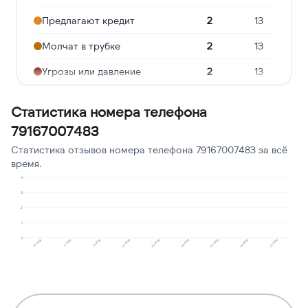
Предлагают кредит
2
13
Молчат в трубке
2
13
Угрозы или давление
2
13
Реклама услуг и сервисов
2
13
Статистика номера телефона
Робозвонок
1
6
79167007483
Навязчивые звонки
1
6
Статистика отзывов номера телефона 79167007483 за всё
время.
Сбор персональных
1
6
4
данных
3
2
Опрос
1
6
1
0
01.2026
05.2026
12.2025
04.2026
11.2025
03.2026
10.2025
02.2026
07.2026