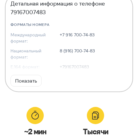
Детальная информация о телефоне
79167007483
ФОРМАТЫ НОМЕРА
Международный
+7 916 700-74-83
формат:
Национальный
8 (916) 700-74-83
формат:
E.164 формат:
+79167007483
RFC3966
tel:+7-916-700-74-83
Показать
формат:
ХАРАКТЕРИСТИКИ
Тип номера:
Мобильный
Оператор связи:
—
~2 мин
Тысячи
Национальный
9167007483
номер: