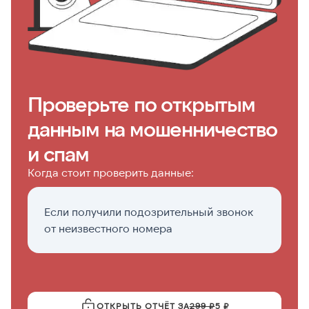
Проверьте по открытым
данным на мошенничество
и спам
Когда стоит проверить данные:
Если получили подозрительный звонок
Ко
от неизвестного номера
м
д
ОТКРЫТЬ ОТЧЁТ ЗА
299 ₽
5 ₽