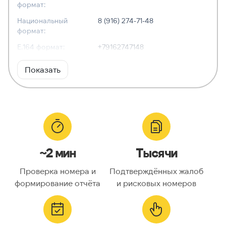
формат:
Национальный
8 (916) 274-71-48
формат:
E.164 формат:
+79162747148
RFC3966
tel:+7-916-274-71-48
Показать
формат:
ХАРАКТЕРИСТИКИ
Тип номера:
Мобильный
Оператор связи:
—
~2 мин
Тысячи
Национальный
9162747148
номер:
Проверка номера и
Подтверждённых жалоб
Код страны:
7
формирование отчёта
и рисковых номеров
ГЕОЛОКАЦИЯ
Географическое
Россия