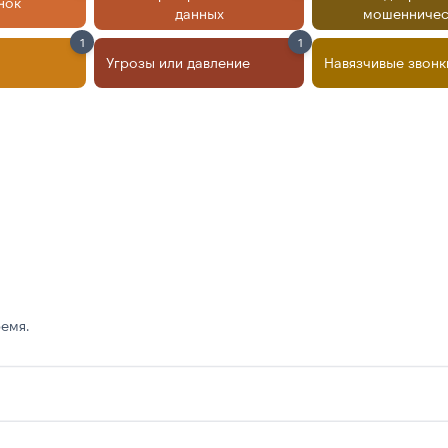
нок
данных
мошенничес
1
1
Угрозы или давление
Навязчивые звонк
емя.