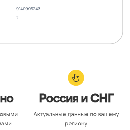
9140905243
7
✓ Да
—
о:
✓ Да
но
Россия и СНГ
новыми
Актуальные данные по вашему
вами
региону