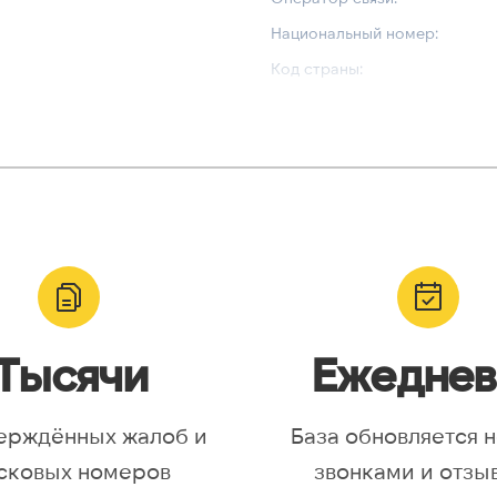
Национальный номер:
Код страны:
ВАЛИДАЦИЯ И ТИП
Валидный номер:
yr, Asia/Aqtobe, Asia/Irkutsk,
Возможный номер:
/Krasnoyarsk, Asia/Magadan,
Можно набрать международн
/Omsk, Asia/Sakhalin,
/Yakutsk, Asia/Yekaterinburg,
urope/Moscow, Europe/Samara
Тысячи
Ежеднев
ерждённых жалоб и
База обновляется 
сковых номеров
звонками и отзы