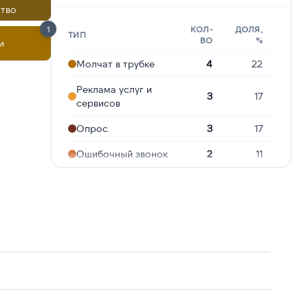
тво
1
КОЛ-
ДОЛЯ,
ТИП
ВО
%
и
Молчат в трубке
4
22
Реклама услуг и
3
17
сервисов
Опрос
3
17
Ошибочный звонок
2
11
Сбор
персональных
2
11
данных
Подозрение на
1
6
мошенничество
Робозвонок
1
6
Угрозы или
1
6