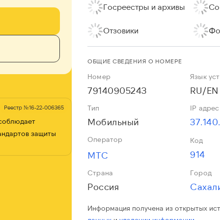
Госреестры и архивы
Со
Отзовики
Фо
ОБЩИЕ СВЕДЕНИЯ О НОМЕРЕ
Номер
Язык ус
79140905243
RU/EN
Тип
IP адрес
Реестр №16-22-006365
Мобильный
37.140
 соблюдает
андартов защиты
Оператор
Код
914
МТС
Страна
Город
Россия
Сахал
Информация получена из открытых ис
данных
и
удалении информации.