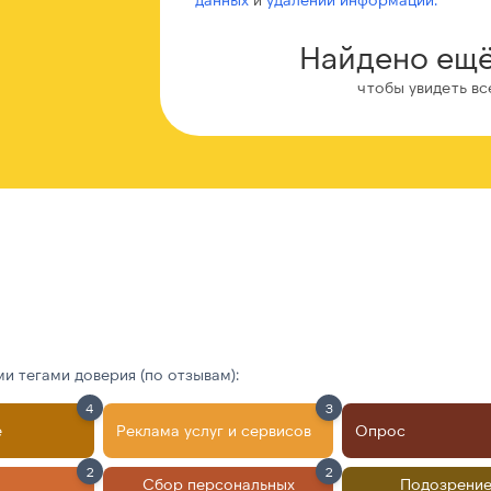
Найдено ещё
чтобы увидеть вс
 тегами доверия (по отзывам):
4
3
е
Реклама услуг и сервисов
Опрос
2
2
Сбор персональных
Подозрение