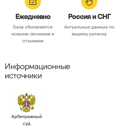
ГЕОЛОКАЦИЯ
Географическое
Россия
Ежедневно
Россия и СНГ
описание:
Часовые пояса:
Asia/Almaty, Asia/Anadyr,
База обновляется
Актуальные данные по
Asia/Aqtobe, Asia/Irkutsk,
новыми звонками и
вашему региону
Asia/Kamchatka,
отзывами
Asia/Krasnoyarsk, Asia/Magadan,
Asia/Novosibirsk, Asia/Omsk,
Asia/Sakhalin, Asia/Vladivostok,
Asia/Yakutsk, Asia/Yekaterinburg,
Информационные
Europe/Bucharest,
Europe/Moscow, Europe/Samara
источники
ВАЛИДАЦИЯ И ТИП
Валидный номер:
✓ Да
Возможный
—
номер:
Арбитражный
Можно набрать
✓ Да
суд
международно: