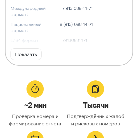
Международный
+7 913 088-14-71
формат:
Национальный
8 (913) 088-14-71
формат:
E.164 формат:
+79130881471
RFC3966
tel:+7-913-088-14-71
Показать
формат:
ХАРАКТЕРИСТИКИ
Тип номера:
Мобильный
Оператор связи:
—
~2 мин
Тысячи
Национальный
9130881471
номер:
Проверка номера и
Подтверждённых жалоб
Код страны:
7
формирование отчёта
и рисковых номеров